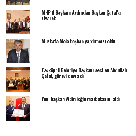
MHP İl Başkanı Aydın’dan Başkan Çatal’a
ziyaret
Mustafa Mola başkan yardımcısı oldu
Taşköprü Belediye Başkanı seçilen Abdullah
Çatal, görevi devraldı
YORUMLAR
Yeni başkan Vidinlioğlu mazbatasını aldı
Facebook Yorumları
ETIKETLER
MANŞET
MHP
SONRAKI HABER
Kastamonu’da iki katlı evde yangın çıktı