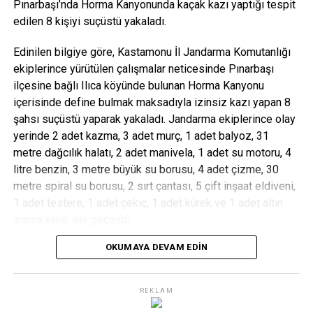
Pınarbaşı’nda Horma Kanyonunda kaçak kazı yaptığı tespit
edilen 8 kişiyi suçüstü yakaladı.
Edinilen bilgiye göre, Kastamonu İl Jandarma Komutanlığı
ekiplerince yürütülen çalışmalar neticesinde Pınarbaşı
ilçesine bağlı Ilıca köyünde bulunan Horma Kanyonu
içerisinde define bulmak maksadıyla izinsiz kazı yapan 8
şahsı suçüstü yaparak yakaladı. Jandarma ekiplerince olay
yerinde 2 adet kazma, 3 adet murç, 1 adet balyoz, 31
metre dağcılık halatı, 2 adet manivela, 1 adet su motoru, 4
litre benzin, 3 metre büyük su borusu, 4 adet çizme, 30
metre spiral su borusu, 2 sırt çantası, 5 çift inşaat eldiveni,
1 adet testere, 1 adet çekiç, 1 adet kürek ve 1 adet altın
arama eleği ele geçirildi.
OKUMAYA DEVAM EDIN
Jandarma ekiplerince gözaltına alınan 8 şüpheli şahıs
hakkında milli park alanında biyolojik çeşitliliği tahribat
etme suçundan idari para cezası uygulandı. Olayla ilgili
REKLAM
soruşturma devam ediyor.