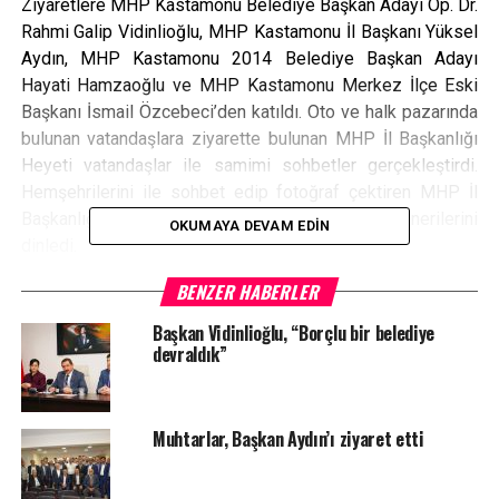
Ziyaretlere MHP Kastamonu Belediye Başkan Adayı Op. Dr.
Rahmi Galip Vidinlioğlu, MHP Kastamonu İl Başkanı Yüksel
Aydın, MHP Kastamonu 2014 Belediye Başkan Adayı
Hayati Hamzaoğlu ve MHP Kastamonu Merkez İlçe Eski
Başkanı İsmail Özcebeci’den katıldı. Oto ve halk pazarında
bulunan vatandaşlara ziyarette bulunan MHP İl Başkanlığı
Heyeti vatandaşlar ile samimi sohbetler gerçekleştirdi.
Hemşehrilerini ile sohbet edip fotoğraf çektiren MHP İl
Başkanlığı Heyeti, hemşehrilerinin istek ve önerilerini
OKUMAYA DEVAM EDIN
dinledi.
BENZER HABERLER
Başkan Vidinlioğlu, “Borçlu bir belediye
devraldık”
<
>
Muhtarlar, Başkan Aydın’ı ziyaret etti