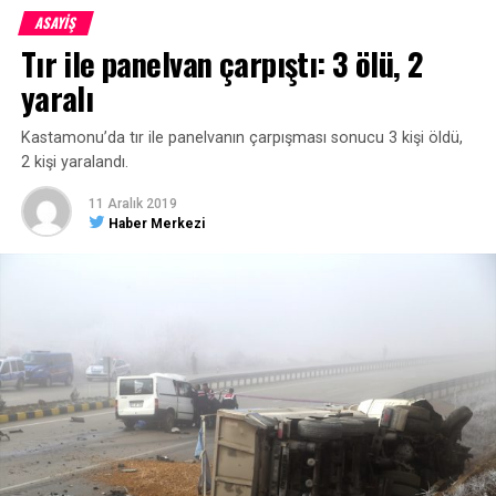
ASAYİŞ
ÖNCEKI HABER
Tır ile panelvan çarpıştı: 3 ölü, 2
Karnesini alan Ilgaz Dağı’na kayağa koştu
yaralı
Kastamonu’da tır ile panelvanın çarpışması sonucu 3 kişi öldü,
2 kişi yaralandı.
11 Aralık 2019
Haber Merkezi