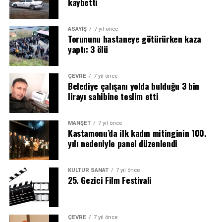
kaybetti
ASAYİŞ
7 yıl önce
Torununu hastaneye götürürken kaza
yaptı: 3 ölü
ÇEVRE
7 yıl önce
Belediye çalışanı yolda bulduğu 3 bin
lirayı sahibine teslim etti
MANŞET
7 yıl önce
Kastamonu’da ilk kadın mitinginin 100.
yılı nedeniyle panel düzenlendi
KÜLTÜR SANAT
7 yıl önce
25. Gezici Film Festivali
ÇEVRE
7 yıl önce