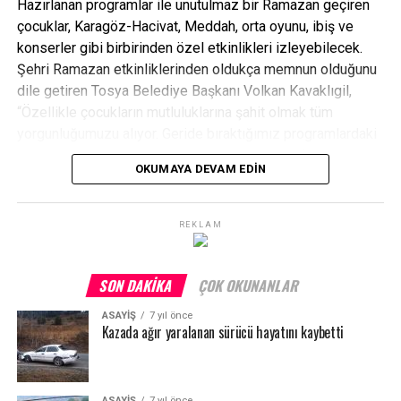
Hazırlanan programlar ile unutulmaz bir Ramazan geçiren
çocuklar, Karagöz-Hacivat, Meddah, orta oyunu, ibiş ve
konserler gibi birbirinden özel etkinlikleri izleyebilecek.
Şehri Ramazan etkinliklerinden oldukça memnun olduğunu
dile getiren Tosya Belediye Başkanı Volkan Kavaklıgil,
“Özellikle çocukların mutluluklarına şahit olmak tüm
yorgunluğumuzu alıyor. Geride bıraktığımız programlardaki
yoğunluk ve canlılık görülmeye değerdi. Bu haftasonu
OKUMAYA DEVAM EDIN
etkinliklerimizi nihayete erdireceğiz. Birlik ve beraberlik
içerisinde bizlerle birlikte bu organizasyona katılan
hemşerilerimize ve emeği geçen tüm arkadaşlarımıza
REKLAM
teşekkür ediyorum” diye konuştu.
SON DAKIKA
ÇOK OKUNANLAR
ASAYİŞ
7 yıl önce
Kazada ağır yaralanan sürücü hayatını kaybetti
ASAYİŞ
7 yıl önce