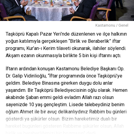
Kastamonu / Genel
Taşköprü Kapalı Pazar Yeri’nde düzenlenen ve ilçe halkının
yoğun katılımıyla gerçekleşen “Birlik ve Beraberlik” iftar
programı, Kur’an-ı Kerim tilaveti okunarak, ilahiler söylendi.
Akşam ezanın okunmasıyla birlikte 5 bin kişi iftarını açtı.
İftarın ardından konuşan Kastamonu Belediye Başkanı Op.
Dr. Galip Vidinlioğlu, “İftar programında önce Taşköprü’ye
geldim. Belediye Binasına girerken duygu dolu anlar
yaşandım. Bir Taşköprü Belediyecisinin oğlu olarak. Hemen
akabinde Şaban emmi geldi evladım Allah razı olsun
sayenizde 10 yaş gençleştim. Lisede talebeydiniz benim
oğlum Ahmet ile bir avuç delikanlıydınız Rabbim bu günleri
gösterdi ya şükürler olsun. Bizim hareketimiz dualı bir
hareket bugünleri gösteren Rabbime şükürler olsun, Allah
birlik ve beraberliğimizi hiç bozmasın” dedi.