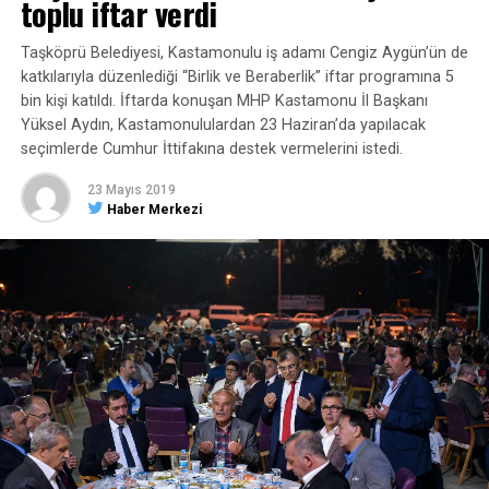
toplu iftar verdi
Taşköprü Belediyesi, Kastamonulu iş adamı Cengiz Aygün’ün de
katkılarıyla düzenlediği “Birlik ve Beraberlik” iftar programına 5
bin kişi katıldı. İftarda konuşan MHP Kastamonu İl Başkanı
Yüksel Aydın, Kastamonululardan 23 Haziran’da yapılacak
seçimlerde Cumhur İttifakına destek vermelerini istedi.
23 Mayıs 2019
Haber Merkezi