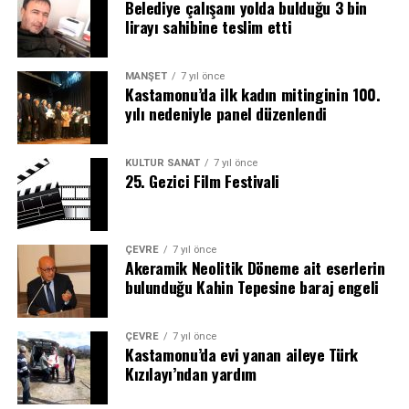
Belediye çalışanı yolda bulduğu 3 bin
lirayı sahibine teslim etti
MANŞET
7 yıl önce
Kastamonu’da ilk kadın mitinginin 100.
yılı nedeniyle panel düzenlendi
KÜLTÜR SANAT
7 yıl önce
25. Gezici Film Festivali
ÇEVRE
7 yıl önce
Akeramik Neolitik Döneme ait eserlerin
bulunduğu Kahin Tepesine baraj engeli
ÇEVRE
7 yıl önce
Kastamonu’da evi yanan aileye Türk
Kızılayı’ndan yardım