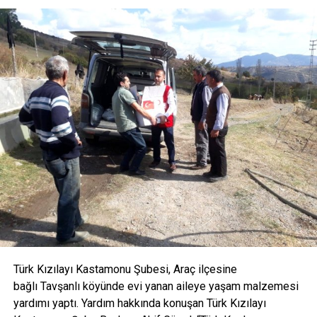
SONRAKI HABER
Taşköprü Belediye Başkanı Çatal orucunu iftar çadırında
açtı
ÖNCEKI HABER
Taşköprü Belediye Başkanı Çatal köy muhtarları ile bir
araya geldi
Türk Kızılayı Kastamonu Şubesi, Araç ilçesine
bağlı Tavşanlı köyünde evi yanan aileye yaşam malzemesi
yardımı yaptı. Yardım hakkında konuşan Türk Kızılayı