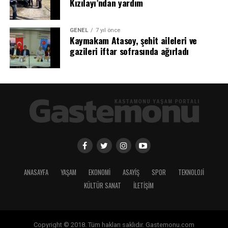
Kızılayı’ndan yardım
GENEL
7 yıl önce
Kaymakam Atasoy, şehit aileleri ve
gazileri iftar sofrasında ağırladı
ANASAYFA
YAŞAM
EKONOMİ
ASAYİŞ
SPOR
TEKNOLOJİ
KÜLTÜR SANAT
İLETİŞİM
Copyright © 2018. Tüm hakları saklıdır. Gastemonu.com