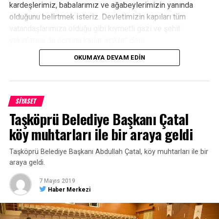
kardeşlerimiz, babalarımız ve ağabeylerimizin yanında
olduğunu belirtmek isteriz. Devletimizin kapıları tüm
vatandaşlarımıza olduğu gibi kıymetli gazi ve şehit
yakınlarına da sonuna kadar açıktır” dedi.
İftar programına Tosya Belediye Başkanı Volkan Kavaklıgil,
OKUMAYA DEVAM EDIN
Tosya İlçe Emniyet Müdürü Cenk Demir, Jandarma İlçe
Komutanı Jandarma Üsteğmen Özgün Yapağı, MHP İlçe
Başkanı Mustafa Dündar Özurgancı, İlçe Müftü Vekili Nuri
İbrahim Ateş, Tosya Kaymakamlığı Sosyal Yardımlaşma ve
SİYASET
Dayanışma Vakfı (SYDV) Müdürü Recep Keçeci, şehit
Taşköprü Belediye Başkanı Çatal
yakınları, gaziler ve gazi yakınları katıldı.
köy muhtarları ile bir araya geldi
Taşköprü Belediye Başkanı Abdullah Çatal, köy muhtarları ile bir
araya geldi.
7 Mayıs 2019
Haber Merkezi