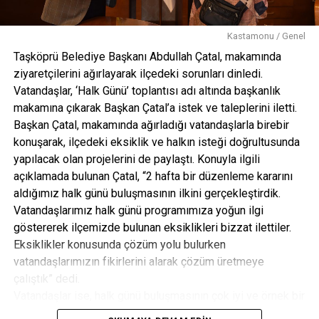
Programa Kastamonu Belediye Başkanı Galip Vidinlioğlu,
MHP MYK Üyesi Tarık Ziya Çağılcı, MHP Kastamonu İl
Kastamonu / Genel
Başkanı Yüksel Aydın, MHP Eski Genel Başkan Yardımcısı
Ümit Şafak, Kastamonu önceki dönem Milletvekili Emin
Taşköprü Belediye Başkanı Abdullah Çatal, makamında
Çınar, Taşköprü Dernekler Federasyonu Başkanı Hasan
ziyaretçilerini ağırlayarak ilçedeki sorunları dinledi.
Haliloğlu, işadamı Hayati Hamzaoğlu, Tosya Belediye
Vatandaşlar, ‘Halk Günü’ toplantısı adı altında başkanlık
Başkanı Volkan Kavaklıgil, İhsangazi Belediye
makamına çıkarak Başkan Çatal’a istek ve taleplerini iletti.
BaşkanıHayati Sağlık, Seydiler Belediye Başkanı Mehmet
Başkan Çatal, makamında ağırladığı vatandaşlarla birebir
Erdoğan, Taşköprü Ülkü Ocakları Başkanı İbrahim Reçber,
konuşarak, ilçedeki eksiklik ve halkın isteği doğrultusunda
Taşköprü Kadın Kolları Başkanı Gizem Memioğlu, STK
yapılacak olan projelerini de paylaştı. Konuyla ilgili
temsilcileri, daire amirleri, muhtarlar ve çok sayıda
açıklamada bulunan Çatal, “2 hafta bir düzenleme kararını
vatandaş katıldı.
aldığımız halk günü buluşmasının ilkini gerçekleştirdik.
Vatandaşlarımız halk günü programımıza yoğun ilgi
göstererek ilçemizde bulunan eksiklikleri bizzat ilettiler.
Eksiklikler konusunda çözüm yolu bulurken
vatandaşlarımızın fikirlerini alarak çözüm üretmeye
YORUMLAR
çalıştık” dedi.
Vatandaşlar ise, halk günü buluşmasının çok iyi ve örnek bir
Facebook Yorumları
uygulama olduğunu belirterek, bu güzel düşünceden dolayı