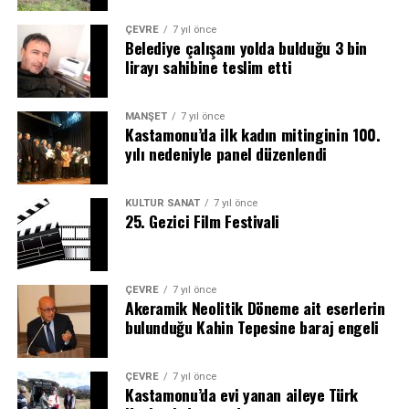
ÇEVRE
7 yıl önce
Belediye çalışanı yolda bulduğu 3 bin
lirayı sahibine teslim etti
MANŞET
7 yıl önce
Kastamonu’da ilk kadın mitinginin 100.
yılı nedeniyle panel düzenlendi
KÜLTÜR SANAT
7 yıl önce
25. Gezici Film Festivali
ÇEVRE
7 yıl önce
Akeramik Neolitik Döneme ait eserlerin
bulunduğu Kahin Tepesine baraj engeli
ÇEVRE
7 yıl önce
Kastamonu’da evi yanan aileye Türk