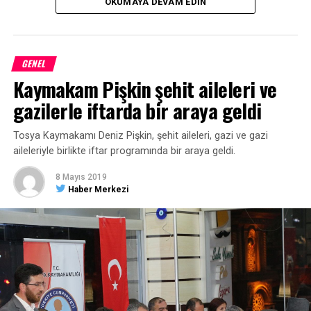
OKUMAYA DEVAM EDIN
Belediye Başkanı Çatal’a teşekkür ettiler.
ETIKETLER
ABDULLAH ÇATAL
MHP
TAŞKÖPRÜ
SONRAKI HABER
Mustafa Mola başkan yardımcısı oldu
GENEL
ÖNCEKI HABER
Kaymakam Pişkin şehit aileleri ve
Yeni başkan Vidinlioğlu mazbatasını aldı
gazilerle iftarda bir araya geldi
Tosya Kaymakamı Deniz Pişkin, şehit aileleri, gazi ve gazi
aileleriyle birlikte iftar programında bir araya geldi.
8 Mayıs 2019
Haber Merkezi