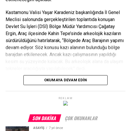
Kastamonu Valisi Yaşar Karadeniz başkanlığında İl Genel
Meclisi salonunda gerçekleştirilen toplantıda konuşan
Devlet Su İşleri (DSİ) Bölge Müdür Yardımcısı Çağatay
Ergin, Araç ilçesinde Kahin Tepe’sinde arkeolojik kazıların
sürdürüldüğünü hatırlatarak, “Bölgede Araç Barajının yapımı
devam ediyor. Söz konusu kazı alanının bulunduğu bölge
barajdan etkilenecek. Ancak kazı çalışmasının yapıldığı
kesim su yüzeyinde kalacak. Bu arkeolojik alana da ulaşım
tekneler aracılığıyla yapılabilecek” dedi.
OKUMAYA DEVAM EDIN
Ergin, söz konusu kazılarında DSİ tarafından yaptırıldığını
REKLAM
kaydetti.
İl Koordinasyon Kurulunda konuşan Vali Yaşar Karadeniz
SON DAKIKA
ÇOK OKUNANLAR
ise, “Bu yıl 364 projemizden 70 tanesi tamamladı. 220
projemiz devam ediyor, 4 proje ihalesi yapılan, 20 ihale
ASAYİŞ
7 yıl önce