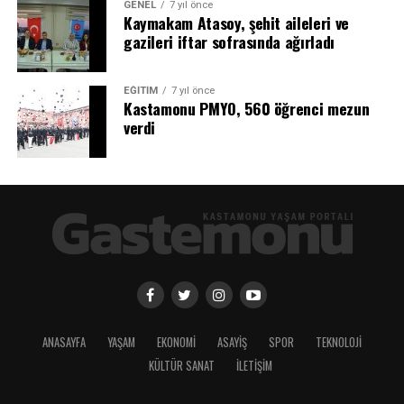
GENEL
7 yıl önce
Kaymakam Atasoy, şehit aileleri ve
gazileri iftar sofrasında ağırladı
EĞİTİM
7 yıl önce
Kastamonu PMYO, 560 öğrenci mezun
verdi
ANASAYFA
YAŞAM
EKONOMİ
ASAYİŞ
SPOR
TEKNOLOJİ
KÜLTÜR SANAT
İLETİŞİM