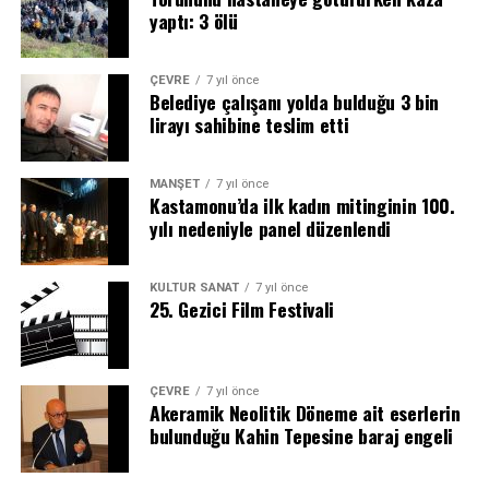
yaptı: 3 ölü
Kahin Tepesinde, Göbeklitepe ile eşdeğer gösterilen
Akeramik Neolitik Döneme ait eserler bulunmuştu
ÇEVRE
7 yıl önce
Belediye çalışanı yolda bulduğu 3 bin
Arkeolog Öğretim Üyesi Dr. Nurperi Ayengin başkanlığında
lirayı sahibine teslim etti
Araç ilçesinde Kahin Tepesi’nde süren kazı çalışmalarında
Akeramik Neolitik Döneme ait bir taş atölyesi bulunmuştu.
MANŞET
7 yıl önce
Akeramik Neolitik Dönemin en meşhur yerleşim yerinin
Kastamonu’da ilk kadın mitinginin 100.
başında Göbeklitepe gösterilirken, Kahin Tepesi’nin ise
yılı nedeniyle panel düzenlendi
aynı dönemde taşların işlendiği bir atölye olduğu tahmin
ediliyor. Bununla ilgili kazı çalışmalarında Akeramik Neolitik
KÜLTÜR SANAT
7 yıl önce
Döneme ait öğütme taşı, süs eşyası gibi eserler
25. Gezici Film Festivali
bulunmuştu.
ÇEVRE
7 yıl önce
Akeramik Neolitik Döneme ait eserlerin
bulunduğu Kahin Tepesine baraj engeli