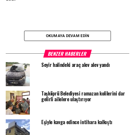
OKUMAYA DEVAM EDIN
BENZER HABERLER
YORUMLAR
Seyir halindeki araç alev alev yandı
Facebook Yorumları
ETIKETLER
ARAÇ
EV
KIZILAY
MANŞET
YANGIN
YARDIM
Taşköprü Belediyesi ramazan kolilerini dar
gelirli ailelere ulaştırıyor
SONRAKI HABER
Kastamonu’da Cinayet Davası
ÖNCEKI HABER
Eşiyle kavga edince intihara kalkıştı
Tosya’da kaybolduktan sonra ölü bulunan kadın toprağa
verildi