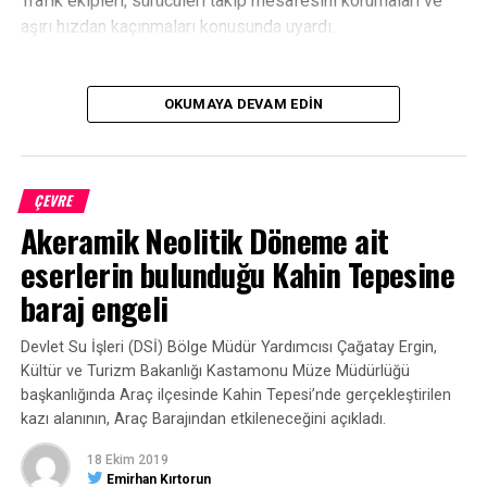
Trafik ekipleri, sürücüleri takip mesafesini korumaları ve
aşırı hızdan kaçınmaları konusunda uyardı.
OKUMAYA DEVAM EDIN
ÇEVRE
Akeramik Neolitik Döneme ait
eserlerin bulunduğu Kahin Tepesine
baraj engeli
Devlet Su İşleri (DSİ) Bölge Müdür Yardımcısı Çağatay Ergin,
Kültür ve Turizm Bakanlığı Kastamonu Müze Müdürlüğü
başkanlığında Araç ilçesinde Kahin Tepesi’nde gerçekleştirilen
kazı alanının, Araç Barajından etkileneceğini açıkladı.
18 Ekim 2019
Emirhan Kırtorun