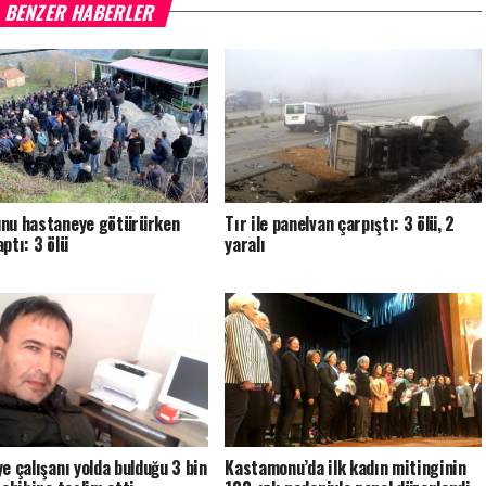
BENZER HABERLER
nu hastaneye götürürken
Tır ile panelvan çarpıştı: 3 ölü, 2
ptı: 3 ölü
yaralı
ye çalışanı yolda bulduğu 3 bin
Kastamonu’da ilk kadın mitinginin