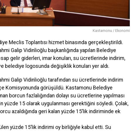
Kastamonu / Ekonomi
ye Meclis Toplantısı hizmet binasında gerçekleştirildi.
mi Galip Vidinlioğlu başkanlığında yapılan Belediye
sap gelir giderleri, imar konuları, su ücretlerinde indirim,
 ve belediye logosunda değişiklik konuları yer aldı.
mi Galip Vidinlioğlu tarafından su ücretlerinde indirim
ütçe Komisyonunda görüşüldü. Kastamonu Belediye
nan borcun fazlalığından dolayı su ücretlerine yapılması
çin yüzde 15 olarak uygulanması gerektiğini söyledi. Çolak,
cu azaldığında geri kalan yüzde 15’lik indiriminde ek
en yüzde 15’lik indirimi oy birliğiyle kabul etti. Su