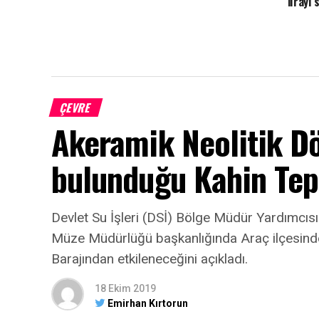
lirayı 
ÇEVRE
Akeramik Neolitik Dö
bulunduğu Kahin Tep
Devlet Su İşleri (DSİ) Bölge Müdür Yardımcıs
Müze Müdürlüğü başkanlığında Araç ilçesinde 
Barajından etkileneceğini açıkladı.
18 Ekim 2019
Emirhan Kırtorun