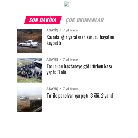
SON DAKIKA
ÇOK OKUNANLAR
ASAYİŞ
7 yıl önce
Kazada ağır yaralanan sürücü hayatını
kaybetti
ASAYİŞ
7 yıl önce
Torununu hastaneye götürürken kaza
yaptı: 3 ölü
ASAYİŞ
7 yıl önce
Tır ile panelvan çarpıştı: 3 ölü, 2 yaralı