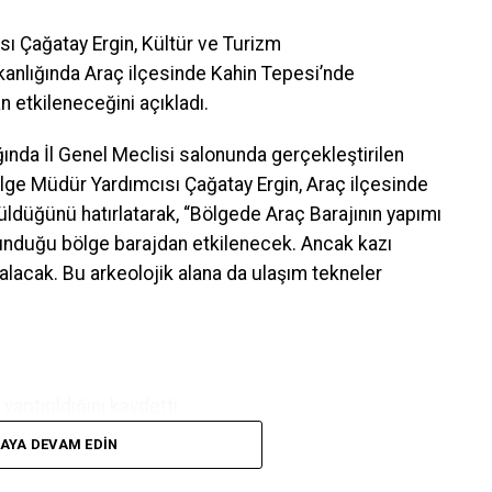
sı Çağatay Ergin, Kültür ve Turizm
nlığında Araç ilçesinde Kahin Tepesi’nde
an etkileneceğini açıkladı.
ında İl Genel Meclisi salonunda gerçekleştirilen
ölge Müdür Yardımcısı Çağatay Ergin, Araç ilçesinde
üldüğünü hatırlatarak, “Bölgede Araç Barajının yapımı
unduğu bölge barajdan etkilenecek. Ancak kazı
alacak. Bu arkeolojik alana da ulaşım tekneler
aptırıldığını kaydetti.
AYA DEVAM EDIN
r Karadeniz ise, “Bu yıl 364 projemizden 70 tanesi
oje ihalesi yapılan, 20 ihale aşamasında olmak üzere