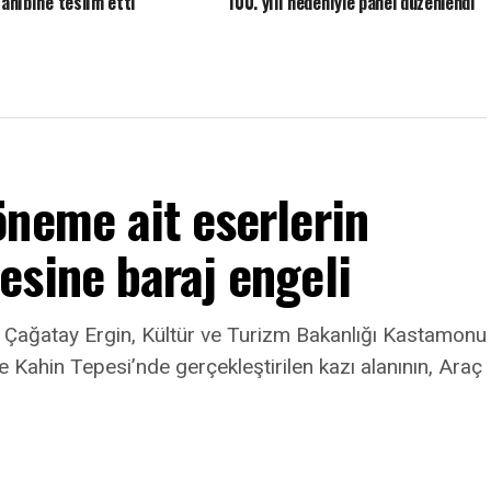
sahibine teslim etti
100. yılı nedeniyle panel düzenlendi
neme ait eserlerin
esine baraj engeli
ı Çağatay Ergin, Kültür ve Turizm Bakanlığı Kastamonu
Kahin Tepesi’nde gerçekleştirilen kazı alanının, Araç