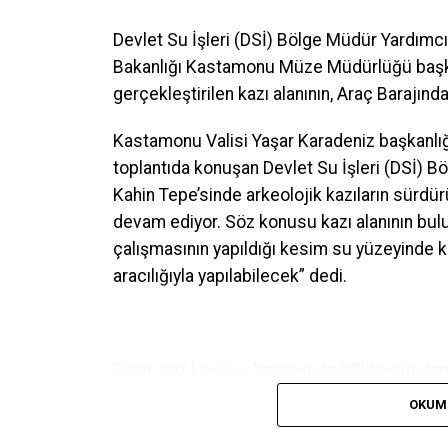
Devlet Su İşleri (DSİ) Bölge Müdür Yardımcı
Bakanlığı Kastamonu Müze Müdürlüğü başka
gerçekleştirilen kazı alanının, Araç Barajınd
Kastamonu Valisi Yaşar Karadeniz başkanlığ
toplantıda konuşan Devlet Su İşleri (DSİ) B
Kahin Tepe’sinde arkeolojik kazıların sürdür
devam ediyor. Söz konusu kazı alanının bul
çalışmasının yapıldığı kesim su yüzeyinde k
aracılığıyla yapılabilecek” dedi.
Ergin, söz konusu kazılarında DSİ tarafından y
OKUM
İl Koordinasyon Kurulunda konuşan Vali Yaşa
tamamladı. 220 projemiz devam ediyor, 4 pr