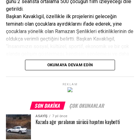
günü 2 seansta ortalama 500 çocuğun film izleyeceği dile
getirildi.
Başkan Kavaklıgil, özellikle ilk projelerini geleceğin
teminatı olan çocuklara ayırdıklarını ifade ederek, yine
çocuklara yönelik olan Ramazan Şenlikleri etkinliklerinin de
oldukça verimli geçtiğini belirtti. Başkan Kavaklıgil,
“İnsanımızın sosyal, kültürel, sportif, ekonomik ve bir çok
alanda gelişim göstermesi, kendisini yenilemesi ve daha
sosyal bir yapıya kavuşması amacıyla inşallah uzun yıllar
OKUMAYA DEVAM EDIN
boyunca bu tarz projelerimiz hayat bulmaya devam
edecek” dedi.
REKLAM
SON DAKIKA
ÇOK OKUNANLAR
ASAYİŞ
7 yıl önce
Kazada ağır yaralanan sürücü hayatını kaybetti