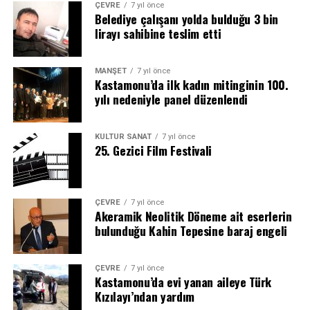
ÇEVRE
7 yıl önce
Belediye çalışanı yolda bulduğu 3 bin
lirayı sahibine teslim etti
MANŞET
7 yıl önce
Kastamonu’da ilk kadın mitinginin 100.
yılı nedeniyle panel düzenlendi
KÜLTÜR SANAT
7 yıl önce
25. Gezici Film Festivali
ÇEVRE
7 yıl önce
Akeramik Neolitik Döneme ait eserlerin
bulunduğu Kahin Tepesine baraj engeli
ÇEVRE
7 yıl önce
Kastamonu’da evi yanan aileye Türk
Kızılayı’ndan yardım