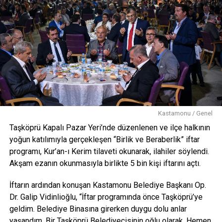
Kastamonu / Genel
Taşköprü Kapalı Pazar Yeri’nde düzenlenen ve ilçe halkının
yoğun katılımıyla gerçekleşen “Birlik ve Beraberlik” iftar
programı, Kur’an-ı Kerim tilaveti okunarak, ilahiler söylendi.
Akşam ezanın okunmasıyla birlikte 5 bin kişi iftarını açtı.
İftarın ardından konuşan Kastamonu Belediye Başkanı Op.
Dr. Galip Vidinlioğlu, “İftar programında önce Taşköprü’ye
geldim. Belediye Binasına girerken duygu dolu anlar
yaşandım. Bir Taşköprü Belediyecisinin oğlu olarak. Hemen