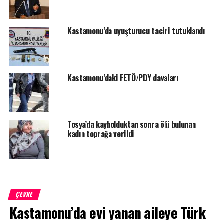
SONRAKI HABER
Taşköprü Belediyesi 5 bin kişilik toplu iftar verdi
Kastamonu’da uyuşturucu taciri tutuklandı
ÖNCEKI HABER
Tosya Belediyesi bin çocuğa ücretsiz sinema izletti
Kastamonu’daki FETÖ/PDY davaları
Tosya’da kaybolduktan sonra ölü bulunan
kadın toprağa verildi
ÇEVRE
Kastamonu’da evi yanan aileye Türk