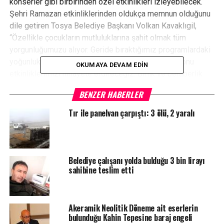
konserler gibi birbirinden özel etkinlikleri izleyebilecek.
Şehri Ramazan etkinliklerinden oldukça memnun olduğunu
dile getiren Tosya Belediye Başkanı Volkan Kavaklıgil,
“Özellikle çocukların mutluluklarına şahit olmak tüm
yorgunluğumuzu alıyor. Geride bıraktığımız programlardaki
yoğunluk ve canlılık görülmeye değerdi. Bu haftasonu
OKUMAYA DEVAM EDIN
etkinliklerimizi nihayete erdireceğiz. Birlik ve beraberlik
içerisinde bizlerle birlikte bu organizasyona katılan
BENZER HABERLER
hemşerilerimize ve emeği geçen tüm arkadaşlarımıza
teşekkür ediyorum” diye konuştu.
Tır ile panelvan çarpıştı: 3 ölü, 2 yaralı
Belediye çalışanı yolda bulduğu 3 bin lirayı
YORUMLAR
sahibine teslim etti
Facebook Yorumları
Akeramik Neolitik Döneme ait eserlerin
ETIKETLER
KASTAMONU
RAMAZAN
TOSYA
bulunduğu Kahin Tepesine baraj engeli