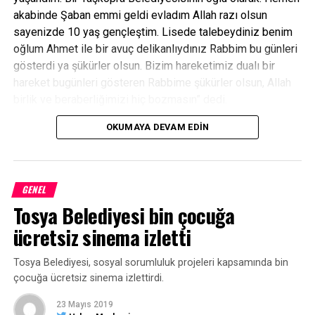
akabinde Şaban emmi geldi evladım Allah razı olsun
sayenizde 10 yaş gençleştim. Lisede talebeydiniz benim
oğlum Ahmet ile bir avuç delikanlıydınız Rabbim bu günleri
gösterdi ya şükürler olsun. Bizim hareketimiz dualı bir
hareket bugünleri gösteren Rabbime şükürler olsun, Allah
birlik ve beraberliğimizi hiç bozmasın” dedi.
OKUMAYA DEVAM EDIN
Taşköprü Belediye Başkanı Abdullah Çatal ise, “Ben aileniz
olmaya geldim ve ailenizim. Birlik ve beraberliğimiz daim
olsun. Siz nasıl bir oğlunuzu seviyorsanız beni de bir
oğlunu olarak görün. Bizlere bu güzel geceyi
GENEL
düzenlememizde katkısı bulunan Kastamonulu iş
Tosya Belediyesi bin çocuğa
adamımız Sn. Cengiz Aygün’e teşekkürlerimi sunuyorum”
ücretsiz sinema izletti
diye konuştu.
MHP Kastamonu İl Başkanı Yüksel Aydın da, “Bu güzel
Tosya Belediyesi, sosyal sorumluluk projeleri kapsamında bin
akşamı düzenleyen herkesin emeğine sağlık” dedi.
çocuğa ücretsiz sinema izlettirdi.
23 Mayıs 2019