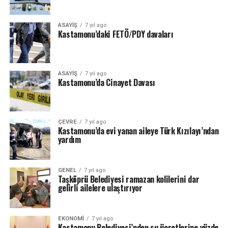
ASAYİŞ
7 yıl ago
Kastamonu’daki FETÖ/PDY davaları
ASAYİŞ
7 yıl ago
Kastamonu’da Cinayet Davası
ÇEVRE
7 yıl ago
Kastamonu’da evi yanan aileye Türk Kızılayı’ndan
yardım
GENEL
7 yıl ago
Taşköprü Belediyesi ramazan kolilerini dar
gelirli ailelere ulaştırıyor
EKONOMİ
7 yıl ago
Kastamonu Belediyesi’nden su ücretlerine yüzde