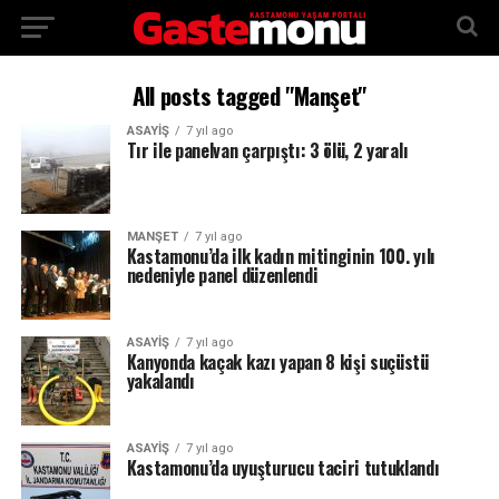
All posts tagged "Manşet"
ASAYİŞ
7 yıl ago
Tır ile panelvan çarpıştı: 3 ölü, 2 yaralı
MANŞET
7 yıl ago
Kastamonu’da ilk kadın mitinginin 100. yılı
nedeniyle panel düzenlendi
ASAYİŞ
7 yıl ago
Kanyonda kaçak kazı yapan 8 kişi suçüstü
yakalandı
ASAYİŞ
7 yıl ago
Kastamonu’da uyuşturucu taciri tutuklandı