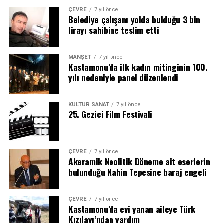
ÇEVRE
7 yıl önce
Belediye çalışanı yolda bulduğu 3 bin
lirayı sahibine teslim etti
MANŞET
7 yıl önce
Kastamonu’da ilk kadın mitinginin 100.
yılı nedeniyle panel düzenlendi
KÜLTÜR SANAT
7 yıl önce
25. Gezici Film Festivali
ÇEVRE
7 yıl önce
Akeramik Neolitik Döneme ait eserlerin
bulunduğu Kahin Tepesine baraj engeli
ÇEVRE
7 yıl önce
Kastamonu’da evi yanan aileye Türk
Kızılayı’ndan yardım