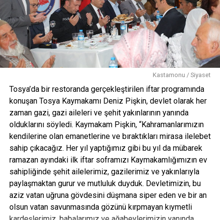
Kastamonu / Siyaset
Tosya’da bir restoranda gerçekleştirilen iftar programında
konuşan Tosya Kaymakamı Deniz Pişkin, devlet olarak her
zaman gazi, gazi aileleri ve şehit yakınlarının yanında
olduklarını söyledi. Kaymakam Pişkin, “Kahramanlarımızın
kendilerine olan emanetlerine ve bıraktıkları mirasa ilelebet
sahip çıkacağız. Her yıl yaptığımız gibi bu yıl da mübarek
ramazan ayındaki ilk iftar soframızı Kaymakamlığımızın ev
sahipliğinde şehit ailelerimiz, gazilerimiz ve yakınlarıyla
paylaşmaktan gurur ve mutluluk duyduk. Devletimizin, bu
aziz vatan uğruna gövdesini düşmana siper eden ve bir an
olsun vatan savunmasında gözünü kırpmayan kıymetli
kardeşlerimiz, babalarımız ve ağabeylerimizin yanında