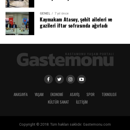
GENEL
7 yıl önce
Kaymakam Atasoy, şehit aileleri ve
gazileri iftar sofrasında ağırladı
ANASAYFA
YAŞAM
EKONOMİ
ASAYİŞ
SPOR
TEKNOLOJİ
KÜLTÜR SANAT
İLETİŞİM
Copyright © 2018. Tüm hakları saklıdır. Gastemonu.com