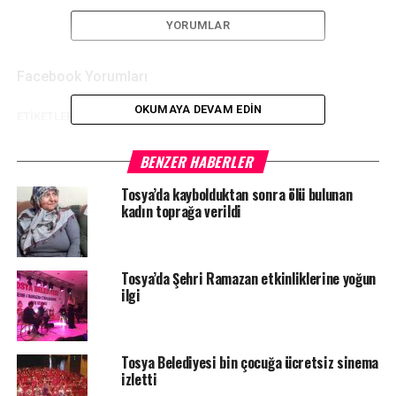
YORUMLAR
Facebook Yorumları
OKUMAYA DEVAM EDIN
ETIKETLER
MHP
SIYASET
TOSYA
SONRAKI HABER
BENZER HABERLER
Kastamonu’da 2 başkan yardımcısı belli oldu
Tosya’da kaybolduktan sonra ölü bulunan
ÖNCEKI HABER
kadın toprağa verildi
Taşköprü Belediye Başkanı seçilen Abdullah Çatal, görevi
devraldı
Tosya’da Şehri Ramazan etkinliklerine yoğun
ilgi
Tosya Belediyesi bin çocuğa ücretsiz sinema
izletti