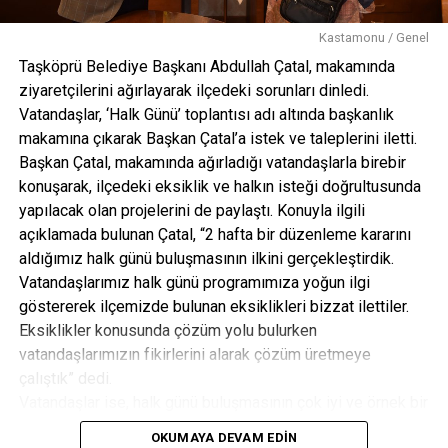
Kastamonu / Genel
Taşköprü Belediye Başkanı Abdullah Çatal, makamında
ziyaretçilerini ağırlayarak ilçedeki sorunları dinledi.
Vatandaşlar, ‘Halk Günü’ toplantısı adı altında başkanlık
makamına çıkarak Başkan Çatal’a istek ve taleplerini iletti.
Başkan Çatal, makamında ağırladığı vatandaşlarla birebir
konuşarak, ilçedeki eksiklik ve halkın isteği doğrultusunda
yapılacak olan projelerini de paylaştı. Konuyla ilgili
açıklamada bulunan Çatal, “2 hafta bir düzenleme kararını
aldığımız halk günü buluşmasının ilkini gerçekleştirdik.
Vatandaşlarımız halk günü programımıza yoğun ilgi
göstererek ilçemizde bulunan eksiklikleri bizzat ilettiler.
Eksiklikler konusunda çözüm yolu bulurken
vatandaşlarımızın fikirlerini alarak çözüm üretmeye
çalıştık” dedi.
Vatandaşlar ise, halk günü buluşmasının çok iyi ve örnek bir
uygulama olduğunu belirterek, bu güzel düşünceden dolayı
OKUMAYA DEVAM EDIN