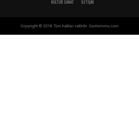
KÜLTÜR SANAT
İLETİŞİM
Copyright © 2018. Tüm hakları saklıdır. Gastemonu.com