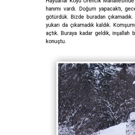
Haydarlar Köyü Örencik Mahallesinde
hanımı vardı. Doğum yapacaktı, gec
götürdük. Bizde buradan çıkamadık. 
yukarı da çıkamadık kaldık. Komşumu
açtık. Buraya kadar geldik, inşallah
konuştu.