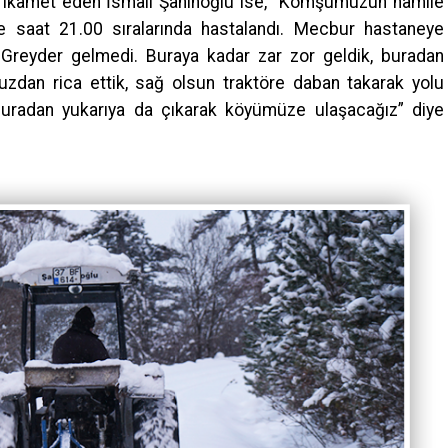
 ikamet eden İsmail Şahinoğlu ise, “Komşumuzun hamile
e saat 21.00 sıralarında hastalandı. Mecbur hastaneye
Greyder gelmedi. Buraya kadar zar zor geldik, buradan
zdan rica ettik, sağ olsun traktöre daban takarak yolu
 buradan yukarıya da çıkarak köyümüze ulaşacağız” diye