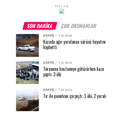
REKLAM
SON DAKIKA
ÇOK OKUNANLAR
ASAYİŞ
7 yıl önce
Kazada ağır yaralanan sürücü hayatını
kaybetti
ASAYİŞ
7 yıl önce
Torununu hastaneye götürürken kaza
yaptı: 3 ölü
ASAYİŞ
7 yıl önce
Tır ile panelvan çarpıştı: 3 ölü, 2 yaralı