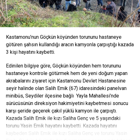
lirası gibi aynı şey bir de bu oran aynı oranda kalmış
olsaydı hiç bozulmamış olsaydı 2019 bütçesinin 960
milyarlık bütçenin yaklaşık 380 – 390 milyar lirası faiz
ödemelerine aktarılacaktı. Bir yılda peki 2019 yılında
öngörülen faiz ödemesi ne kadar yaklaşık 80 milyar lira
Kastamonu’nun Göçkün köyünden torununu hastaneye
civarında eğer aynı oran korunmuş olsaydı 2002’de olsaydı
götüren şahsın kullandığı aracın kamyonla çarpıştığı kazada
devraldığımız bütçedeki faize aktarılan o oran o rakam
3 kişi hayatını kaybetti.
korunmuş olsaydı yaklaşık 400 milyar lira aktarılmış
olacaktı. Bunun anlamı şudur: AK Parti hükümetlerinin bütçe
Edinilen bilgiye göre, Göçkün köyünden hem torununu
içerisindeki faiz oranını yüzde 43’ten 9’a düşürerek 2019
hastaneye kontrole götürmek hem de yeni doğum yapan
yılı bütçesinde sadece bir yılda tam 310 milyar lira tasarruf
akrabalarını ziyaret için Kastamonu Devlet Hastanesine
etmişti. AK Parti olmasaydı 2019 bütçesinde 400 milyara
seyir halinde olan Salih Emik (67) idaresindeki panelvan
yakın faiz harcaması aktarılacaktı. Bu faiz için para
minibüs, Seydiler ilçesine bağlı Yayla Mahallesi’nde
ödenecekti” dedi.
sürücüsünün direksiyon hakimiyetini kaybetmesi sonucu
karşı şeride geçerek çakıl yüklü kamyon ile çarpıştı.
Kazada Salih Emik ile kızı Saliha Genç ve 5 yaşındaki
torunu Yasin Emik hayatını kaybetti. Kazada hayatını
kaybeden Salih Emik ile kızı Saliha Genç ve torunu Yasin