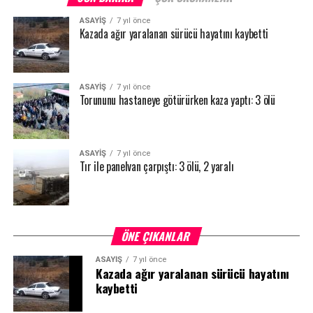
pazarlıkların oluşturulduğu bir seçim süreci bizi bekliyor.
ASAYİŞ
7 yıl önce
Günümüzün ana muhalefet partisi ve onların birlikte hareket
Kazada ağır yaralanan sürücü hayatını kaybetti
ettiği terör örgütünün güdümündeki yapıların bir masa
etrafında oturduğunu görüyoruz. Belki bugüne kadar birçok
önemli seçim yaşadık ama geldiğimiz noktada Türkiye
ASAYİŞ
7 yıl önce
Cumhuriyeti tarihinde hiç görülmemiş senaryoların yazıldığı
Torununu hastaneye götürürken kaza yaptı: 3 ölü
birbirinden farklı tuzakların kurulduğu bir dönemdeyiz. Bize
karşı yapılan oyunları bozmak için yerel seçimlerde var
gücümüzle çalışacağız” ifadelerini kullandı.
ASAYİŞ
7 yıl önce
Tır ile panelvan çarpıştı: 3 ölü, 2 yaralı
ÖNE ÇIKANLAR
ASAYİŞ
7 yıl önce
Kazada ağır yaralanan sürücü hayatını
kaybetti