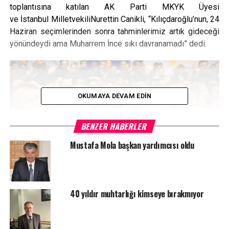
toplantısına katılan AK Parti MKYK Üyesi
ve İstanbul MilletvekiliNurettin Canikli, “Kılıçdaroğlu’nun, 24
Haziran seçimlerinden sonra tahminlerimiz artık gideceği
yönündeydi ama Muharrem İnce sıkı davranamadı” dedi.
OKUMAYA DEVAM EDIN
BENZER HABERLER
Mustafa Mola başkan yardımcısı oldu
40 yıldır muhtarlığı kimseye bırakmıyor
Adalet ve Kalkınma Partisi (AK Parti) Kastamonu İl