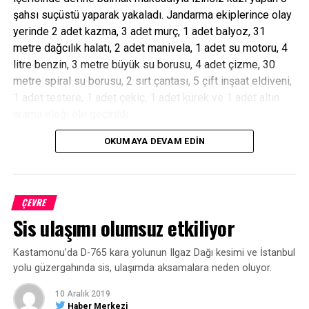
Aday adaylarımız vardı. Hepsi değerli kişilerdi. O
şahsı suçüstü yaparak yakaladı. Jandarma ekiplerince olay
arkadaşlar aramızda kişileri tercih ettik. Bundan sonra bize
yerinde 2 adet kazma, 3 adet murç, 1 adet balyoz, 31
düşen bu adaylarımızın peşinde olmaktır. Gerçekten AK
metre dağcılık halatı, 2 adet manivela, 1 adet su motoru, 4
Parti ile ise, gerçekten ilçesine hizmet etmek istiyorlarsa,
litre benzin, 3 metre büyük su borusu, 4 adet çizme, 30
aday gösterilen arkadaşa destek olurlar. Partili olmak,
metre spiral su borusu, 2 sırt çantası, 5 çift inşaat eldiveni,
demokrasiye inanmak bunu gerektirir. Arkadaşlarımızdan
1 adet testere, 1 adet çekiç, 1 adet kürek ve 1 adet altın
beklentim adaylara destek olmalıdır” ifadelerini kullandı.
arama eleği ele geçirildi.
OKUMAYA DEVAM EDIN
Jandarma ekiplerince gözaltına alınan 8 şüpheli şahıs
hakkında milli park alanında biyolojik çeşitliliği tahribat
etme suçundan idari para cezası uygulandı. Olayla ilgili
soruşturma devam ediyor.
ÇEVRE
Sis ulaşımı olumsuz etkiliyor
Kastamonu’da D-765 kara yolunun Ilgaz Dağı kesimi ve İstanbul
yolu güzergahında sis, ulaşımda aksamalara neden oluyor.
10 Aralık 2019
Haber Merkezi