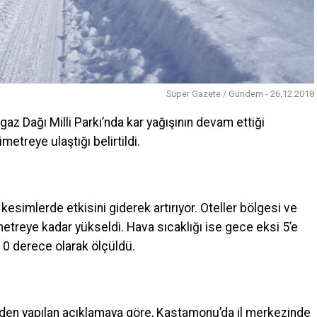
Süper Gazete / Gündem - 26.12.2018
az Dağı Milli Parkı’nda kar yağışının devam ettiği
imetreye ulaştığı belirtildi.
esimlerde etkisini giderek artırıyor. Oteller bölgesi ve
imetreye kadar yükseldi. Hava sıcaklığı ise gece eksi 5’e
 0 derece olarak ölçüldü.
en yapılan açıklamaya göre, Kastamonu’da il merkezinde