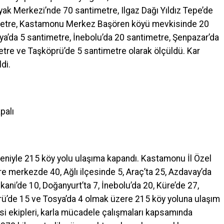
ayak Merkezi’nde 70 santimetre, Ilgaz Dağı Yıldız Tepe’de
imetre, Kastamonu Merkez Başören köyü mevkisinde 20
ya’da 5 santimetre, İnebolu’da 20 santimetre, Şenpazar’da
etre ve Taşköprü’de 5 santimetre olarak ölçüldü. Kar
di.
palı
deniyle 215 köy yolu ulaşıma kapandı. Kastamonu İl Özel
re merkezde 40, Ağlı ilçesinde 5, Araç’ta 25, Azdavay’da
kani’de 10, Doğanyurt’ta 7, İnebolu’da 20, Küre’de 27,
prü’de 15 ve Tosya’da 4 olmak üzere 215 köy yoluna ulaşım
si ekipleri, karla mücadele çalışmaları kapsamında