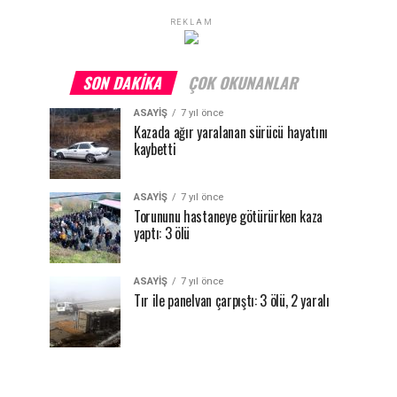
REKLAM
SON DAKIKA
ÇOK OKUNANLAR
ASAYİŞ
7 yıl önce
Kazada ağır yaralanan sürücü hayatını
kaybetti
ASAYİŞ
7 yıl önce
Torununu hastaneye götürürken kaza
yaptı: 3 ölü
ASAYİŞ
7 yıl önce
Tır ile panelvan çarpıştı: 3 ölü, 2 yaralı