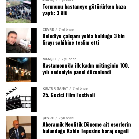
ASAYİŞ
7 yıl önce
Torununu hastaneye götürürken kaza
yaptı: 3 ölü
ÇEVRE
7 yıl önce
Belediye çalışanı yolda bulduğu 3 bin
lirayı sahibine teslim etti
MANŞET
7 yıl önce
Kastamonu’da ilk kadın mitinginin 100.
yılı nedeniyle panel düzenlendi
KÜLTÜR SANAT
7 yıl önce
25. Gezici Film Festivali
ÇEVRE
7 yıl önce
Akeramik Neolitik Döneme ait eserlerin
bulunduğu Kahin Tepesine baraj engeli