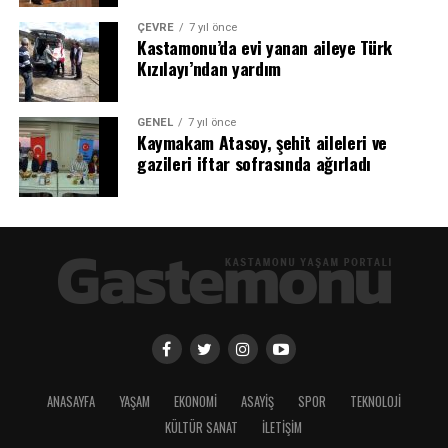
ÇEVRE
7 yıl önce
Kastamonu’da evi yanan aileye Türk
Kızılayı’ndan yardım
GENEL
7 yıl önce
Kaymakam Atasoy, şehit aileleri ve
gazileri iftar sofrasında ağırladı
ANASAYFA
YAŞAM
EKONOMİ
ASAYİŞ
SPOR
TEKNOLOJİ
KÜLTÜR SANAT
İLETİŞİM