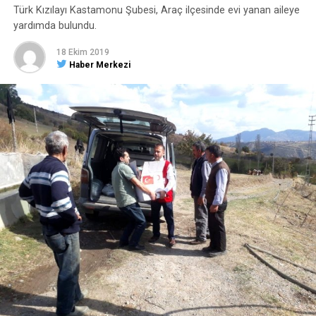
Facebook Yorumları
Türk Kızılayı Kastamonu Şubesi, Araç ilçesinde evi yanan aileye
yardımda bulundu.
ETIKETLER
MANŞET
18 Ekim 2019
Haber Merkezi
SONRAKI HABER
Daday Muhtarlar Derneğinde Karasan güven tazeledi
ÖNCEKI HABER
23 Nisan Ulusal Egemenlik ve Çocuk Bayramı coşkuyla
kutlandı