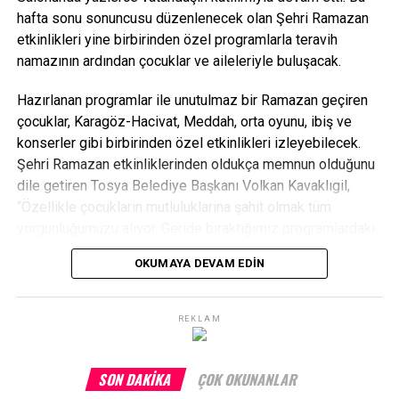
hafta sonu sonuncusu düzenlenecek olan Şehri Ramazan
etkinlikleri yine birbirinden özel programlarla teravih
namazının ardından çocuklar ve aileleriyle buluşacak.
Hazırlanan programlar ile unutulmaz bir Ramazan geçiren
çocuklar, Karagöz-Hacivat, Meddah, orta oyunu, ibiş ve
konserler gibi birbirinden özel etkinlikleri izleyebilecek.
Şehri Ramazan etkinliklerinden oldukça memnun olduğunu
dile getiren Tosya Belediye Başkanı Volkan Kavaklıgil,
“Özellikle çocukların mutluluklarına şahit olmak tüm
yorgunluğumuzu alıyor. Geride bıraktığımız programlardaki
yoğunluk ve canlılık görülmeye değerdi. Bu haftasonu
OKUMAYA DEVAM EDIN
etkinliklerimizi nihayete erdireceğiz. Birlik ve beraberlik
içerisinde bizlerle birlikte bu organizasyona katılan
hemşerilerimize ve emeği geçen tüm arkadaşlarımıza
REKLAM
teşekkür ediyorum” diye konuştu.
SON DAKIKA
ÇOK OKUNANLAR