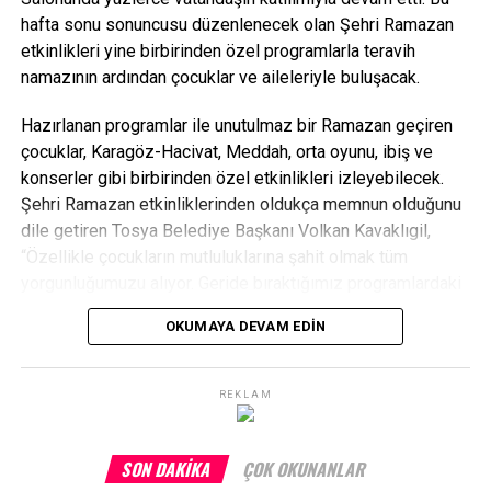
hafta sonu sonuncusu düzenlenecek olan Şehri Ramazan
etkinlikleri yine birbirinden özel programlarla teravih
namazının ardından çocuklar ve aileleriyle buluşacak.
Hazırlanan programlar ile unutulmaz bir Ramazan geçiren
çocuklar, Karagöz-Hacivat, Meddah, orta oyunu, ibiş ve
konserler gibi birbirinden özel etkinlikleri izleyebilecek.
Şehri Ramazan etkinliklerinden oldukça memnun olduğunu
dile getiren Tosya Belediye Başkanı Volkan Kavaklıgil,
“Özellikle çocukların mutluluklarına şahit olmak tüm
yorgunluğumuzu alıyor. Geride bıraktığımız programlardaki
yoğunluk ve canlılık görülmeye değerdi. Bu haftasonu
OKUMAYA DEVAM EDIN
etkinliklerimizi nihayete erdireceğiz. Birlik ve beraberlik
içerisinde bizlerle birlikte bu organizasyona katılan
hemşerilerimize ve emeği geçen tüm arkadaşlarımıza
REKLAM
teşekkür ediyorum” diye konuştu.
SON DAKIKA
ÇOK OKUNANLAR