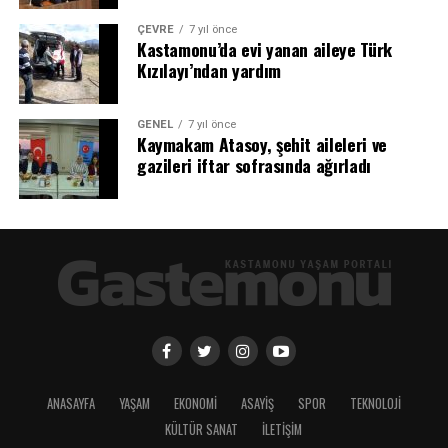
ÇEVRE
7 yıl önce
Kastamonu’da evi yanan aileye Türk
Kızılayı’ndan yardım
GENEL
7 yıl önce
Kaymakam Atasoy, şehit aileleri ve
gazileri iftar sofrasında ağırladı
ANASAYFA
YAŞAM
EKONOMİ
ASAYİŞ
SPOR
TEKNOLOJİ
KÜLTÜR SANAT
İLETİŞİM