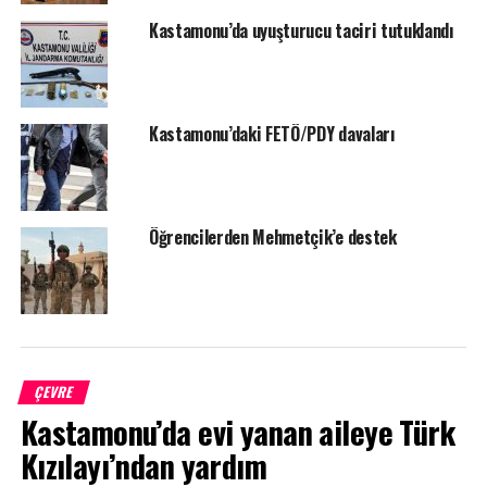
ETIKETLER
23 NISAN
DADAY
KASTAMONU
Kastamonu’da uyuşturucu taciri tutuklandı
SONRAKI HABER
Tosya Kaymakamlığı Aşevi Hizmete Girdi
ÖNCEKI HABER
23 Nisan Tosya’da coşku ile kutlandı
Kastamonu’daki FETÖ/PDY davaları
Öğrencilerden Mehmetçik’e destek
ÇEVRE
Kastamonu’da evi yanan aileye Türk
Kızılayı’ndan yardım