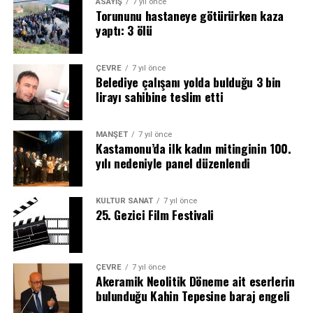
ASAYİŞ
7 yıl önce
Torununu hastaneye götürürken kaza
yaptı: 3 ölü
ÇEVRE
7 yıl önce
Belediye çalışanı yolda bulduğu 3 bin
lirayı sahibine teslim etti
MANŞET
7 yıl önce
Kastamonu’da ilk kadın mitinginin 100.
yılı nedeniyle panel düzenlendi
KÜLTÜR SANAT
7 yıl önce
25. Gezici Film Festivali
ÇEVRE
7 yıl önce
Akeramik Neolitik Döneme ait eserlerin
bulunduğu Kahin Tepesine baraj engeli