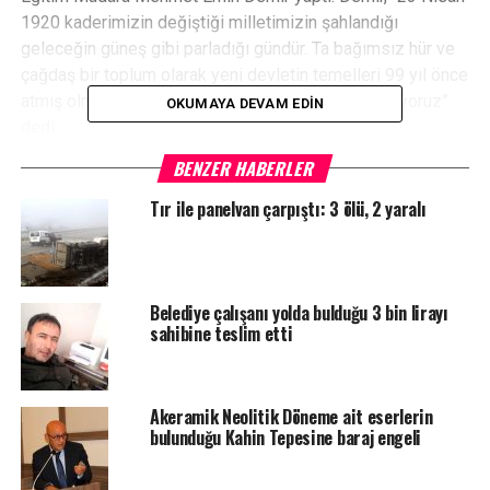
1920 kaderimizin değiştiği milletimizin şahlandığı
geleceğin güneş gibi parladığı gündür. Ta bağımsız hür ve
çağdaş bir toplum olarak yeni devletin temelleri 99 yıl önce
atmış olmanın engin bahtiyarlığını ve gururunu yaşıyoruz”
OKUMAYA DEVAM EDIN
dedi.
Ardından öğrencilerin hazırlamış olduğu halk oyunları
BENZER HABERLER
gösterileri ile sportif gösteriler protokol üyelerine ve
salonda bulunan vatandaşların beğenisine sunuldu.
Tır ile panelvan çarpıştı: 3 ölü, 2 yaralı
Öğrenciler günün anlam ve önemine belirten şiirler okudu.
Program Daday Belediyesi davul zurna ekibinin gösterisi
ve resmi geçit ile sona erdi.
Belediye çalışanı yolda bulduğu 3 bin lirayı
sahibine teslim etti
YORUMLAR
Akeramik Neolitik Döneme ait eserlerin
bulunduğu Kahin Tepesine baraj engeli
Facebook Yorumları