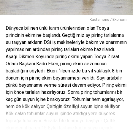
Kastamonu / Ekonomi
Dünyaca bilinen ünlü tarım ürünlerinden olan Tosya
pirincinin ekimine başlandı. Geçtiğimiz ay pirinç tarlalarına
su taşıyan arkların DSİ iş makineleriyle bakım ve onarımının
yapılmasının ardından pirinç tarlaları ekime hazırlandı.
Aşağı Dikmen Köyü’nde pirinç ekimi yapan Tosya Ziraat
Odası Başkanı Kadri Eken, pirinç ekim sezonunun
başladığını söyledi. Eken, “ilçemizde bu yıl yaklaşık 8 bin
dönüm için pirinç ekim beyannamesi verildi. Sayı artabilir
çünkü beyanname verme süresi devam ediyor. Pirinç ekimi
için önce tarlaları hazırlıyoruz. Sonra pirinç tohumlarını bir
kaç gün suyun içine bırakıyoruz. Tohumlar hem ağırlaşıyor,
hem de kök salıyor. Çeltiğin özelliği suyun içine ekiliyor.
Kök salan tohumlar suyun içinde atıldığı yere düşerek
toprağa tutunuyor. Burada filizlenmeye başlıyor. Çeltik
ekimden itibaren 15 Eylül tarihine kadar suyun içinde