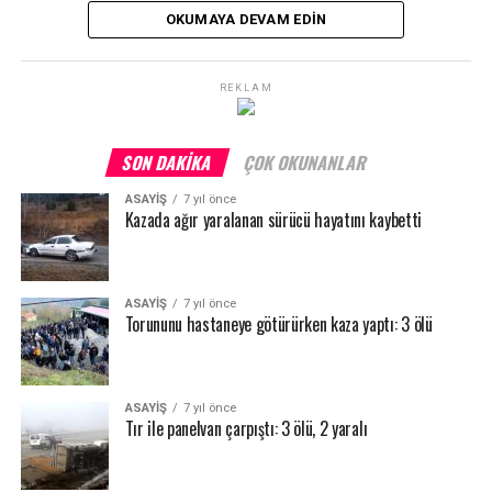
kalıyor ve tarihte tarlanın suyu kesilerek suyun çekilmesi
OKUMAYA DEVAM EDIN
bekleniyor. Su çekildiğinde de çeltiğin hasadı yapılıyor”
dedi.
REKLAM
Pirinç ekiminin hava şartlarına göre ilçenin tamamında 20
Mayıs tarihine kadar sürmesi bekleniyor.
SON DAKIKA
ÇOK OKUNANLAR
ASAYİŞ
7 yıl önce
Kazada ağır yaralanan sürücü hayatını kaybetti
ASAYİŞ
7 yıl önce
Torununu hastaneye götürürken kaza yaptı: 3 ölü
ASAYİŞ
7 yıl önce
Tır ile panelvan çarpıştı: 3 ölü, 2 yaralı