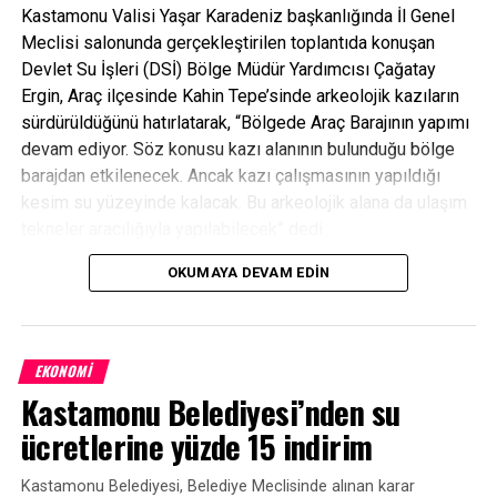
Kastamonu Valisi Yaşar Karadeniz başkanlığında İl Genel
ETIKETLER
ILGAZ DAĞI
KAYAK
MANŞET
Meclisi salonunda gerçekleştirilen toplantıda konuşan
Devlet Su İşleri (DSİ) Bölge Müdür Yardımcısı Çağatay
SONRAKI HABER
Ergin, Araç ilçesinde Kahin Tepe’sinde arkeolojik kazıların
İşkence yaparak suçu zorla kabul ettirdiler
sürdürüldüğünü hatırlatarak, “Bölgede Araç Barajının yapımı
ÖNCEKI HABER
devam ediyor. Söz konusu kazı alanının bulunduğu bölge
Evi yanan köylü verilen sözlerin yerine getirilmesini
barajdan etkilenecek. Ancak kazı çalışmasının yapıldığı
istiyor
kesim su yüzeyinde kalacak. Bu arkeolojik alana da ulaşım
tekneler aracılığıyla yapılabilecek” dedi.
OKUMAYA DEVAM EDIN
Ergin, söz konusu kazılarında DSİ tarafından yaptırıldığını
kaydetti.
EKONOMİ
Kastamonu Belediyesi’nden su
İl Koordinasyon Kurulunda konuşan Vali Yaşar Karadeniz
ise, “Bu yıl 364 projemizden 70 tanesi tamamladı. 220
ücretlerine yüzde 15 indirim
projemiz devam ediyor, 4 proje ihalesi yapılan, 20 ihale
aşamasında olmak üzere 31 projemiz ihale sürecindedir.
Kastamonu Belediyesi, Belediye Meclisinde alınan karar