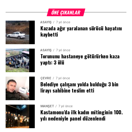
ÖNE ÇIKANLAR
ASAYİŞ
7 yıl önce
Kazada ağır yaralanan sürücü hayatını
kaybetti
ASAYİŞ
7 yıl önce
Torununu hastaneye götürürken kaza
yaptı: 3 ölü
ÇEVRE
7 yıl önce
Belediye çalışanı yolda bulduğu 3 bin
lirayı sahibine teslim etti
MANŞET
7 yıl önce
Kastamonu’da ilk kadın mitinginin 100.
yılı nedeniyle panel düzenlendi