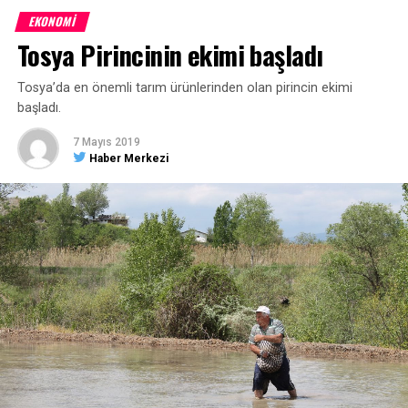
indirimi oy birliğiyle kabul etti. Su ücretlerine yapılan
EKONOMİ
indirim, 1 Haziran 2019 tarihinden geçerli olmak üzere
Tosya Pirincinin ekimi başladı
kabul edildi. Ayrıca Plan ve Bütçe Komisyonu tarafından
hazırlanan rapor doğrultusunda Kastamonu Belediyesine
Tosya’da en önemli tarım ürünlerinden olan pirincin ekimi
bağlı otopark saat ücretinin 2,5 lira olması kabul edildi.
başladı.
7 Mayıs 2019
Haber Merkezi