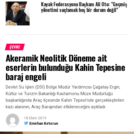
Havalimanından da yarım saatte kayak merkezine
Kayak Federasyonu Başkanı Ali Oto: ”Geçmiş
ulaşılabiliyor” diyerek yerli ve yabancı kayakçıları ve
yönetimi suçlamak hoş bir durum değil”
turistleri Ilgaz Dağı’na davet etti.
“Çeşitli uzunluklarda 3 pist bulunuyor”
2018-2019 kış sezonunun doluluk oranında yüzde 100’lere
varacağını tahmin ettiklerini ifade eden Türkiye Kayak
ÇEVRE
Federasyonu Ilgaz Tesisleri Müdürü Can Erdem de, “Kayak
Akeramik Neolitik Döneme ait
merkezimizde 6 otel bulunuyor. Yılbaşı için büyük talep var.
eserlerin bulunduğu Kahin Tepesine
Kar yağışıyla birlikte tüm hazırlıklarımızı bitirmiş şekilde
sezona başlayacağız. Yerli ve yabancı tüm kayak severleri
baraj engeli
Ilgaz’a bekliyoruz. 1 telesiyej ve iki teleski hattımız
bulunuyor. Bin metre, bin 250 metre ve 960 metre
Devlet Su İşleri (DSİ) Bölge Müdür Yardımcısı Çağatay Ergin,
uzunluğunda üç pistimiz bulunmakta” dedi.
Kültür ve Turizm Bakanlığı Kastamonu Müze Müdürlüğü
başkanlığında Araç ilçesinde Kahin Tepesi’nde gerçekleştirilen
kazı alanının, Araç Barajından etkileneceğini açıkladı.
18 Ekim 2019
Emirhan Kırtorun