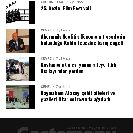
KÜLTÜR SANAT
7 yıl önce
25. Gezici Film Festivali
ÇEVRE
7 yıl önce
Akeramik Neolitik Döneme ait eserlerin
bulunduğu Kahin Tepesine baraj engeli
ÇEVRE
7 yıl önce
Kastamonu’da evi yanan aileye Türk
Kızılayı’ndan yardım
GENEL
7 yıl önce
Kaymakam Atasoy, şehit aileleri ve
gazileri iftar sofrasında ağırladı