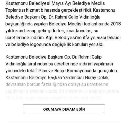
Kahin Tepesinde, Göbeklitepe ile eşdeğer gösterilen
Kastamonu Belediyesi Mayıs Ayı Belediye Meclis
Akeramik Neolitik Döneme ait eserler bulunmuştu
Toplantısı hizmet binasında gerçekleştirildi. Kastamonu
Belediye Başkanı Op. Dr. Rahmi Galip Vidinlioğlu
Arkeolog Öğretim Üyesi Dr. Nurperi Ayengin başkanlığında
başkanlığında yapılan Belediye Meclisi toplantısında 2018
Araç ilçesinde Kahin Tepesi’nde süren kazı çalışmalarında
yılı kesin hesap gelir giderleri, imar konuları, su
Akeramik Neolitik Döneme ait bir taş atölyesi bulunmuştu.
ücretlerinde indirim, Ağlı Belediyesi’ne itfaiye aracı tahsisi
Akeramik Neolitik Dönemin en meşhur yerleşim yerinin
ve belediye logosunda değişiklik konuları yer aldı.
başında Göbeklitepe gösterilirken, Kahin Tepesi’nin ise
aynı dönemde taşların işlendiği bir atölye olduğu tahmin
Kastamonu Belediye Başkanı Op. Dr. Rahmi Galip
ediliyor. Bununla ilgili kazı çalışmalarında Akeramik Neolitik
Vidinlioğlu tarafından su ücretlerinde indirim yapılması
Döneme ait öğütme taşı, süs eşyası gibi eserler
yönündeki teklif Plan ve Bütçe Komisyonunda görüşüldü.
bulunmuştu.
Kastamonu Belediye Başkan Yardımcısı Nuray Çolak,
devralınan borcun fazlalığından dolayı su ücretlerine
yapılması planlanan yüzde 30 indirimin ilk etap için yüzde
15 olarak uygulanması gerektiğini söyledi. Çolak,
Belediyenin geçmiş dönemden kalan borcu azaldığında
OKUMAYA DEVAM EDIN
geri kalan yüzde 15’lik indiriminde ek olarak yapılacağını
kaydetti.
Belediye Meclisi, su ücretlerine öngörülen yüzde 15’lik