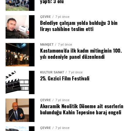
yaptı: 3 ölü
ÇEVRE
7 yıl önce
Belediye çalışanı yolda bulduğu 3 bin
lirayı sahibine teslim etti
MANŞET
7 yıl önce
Kastamonu’da ilk kadın mitinginin 100.
yılı nedeniyle panel düzenlendi
KÜLTÜR SANAT
7 yıl önce
25. Gezici Film Festivali
ÇEVRE
7 yıl önce
Akeramik Neolitik Döneme ait eserlerin
bulunduğu Kahin Tepesine baraj engeli
ÇEVRE
7 yıl önce