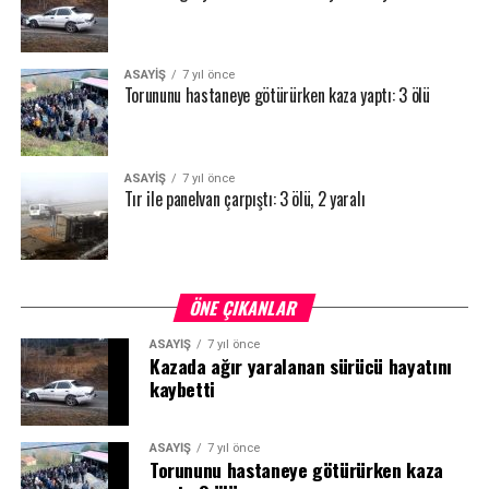
ASAYİŞ
7 yıl önce
Torununu hastaneye götürürken kaza yaptı: 3 ölü
ASAYİŞ
7 yıl önce
Tır ile panelvan çarpıştı: 3 ölü, 2 yaralı
ÖNE ÇIKANLAR
ASAYİŞ
7 yıl önce
Kazada ağır yaralanan sürücü hayatını
kaybetti
ASAYİŞ
7 yıl önce
Torununu hastaneye götürürken kaza