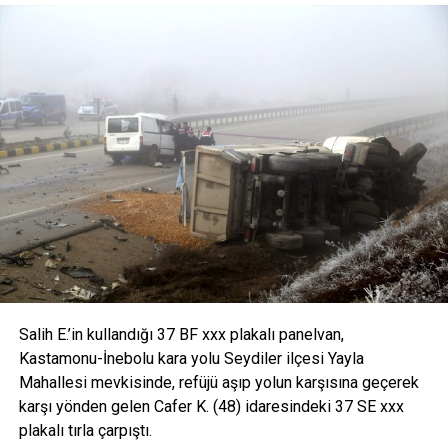
“Acımız iki kat daha arttı”
Acılarının iki kat daha arttığını söyleyen Göçkün Köyü
Muhtarı Ersin Çodur, “Kelimelerin düğümlendiği yerdeyiz şu
anda Allah’ın takdir ilahi böyle bir hafta içerisinde 6 tane
trafiğe kurban verdik. Mevla’m taksiratlarını af eylesin geri
de kalanlara sabır sıhhat versin yaralı arkadaşımıza da acil
şifalar versin diliyorum” dedi.
Salih E.’in kullandığı 37 BF xxx plakalı panelvan,
Kastamonu-İnebolu kara yolu Seydiler ilçesi Yayla
Mahallesi mevkisinde, refüjü aşıp yolun karşısına geçerek
karşı yönden gelen Cafer K. (48) idaresindeki 37 SE xxx
plakalı tırla çarpıştı.