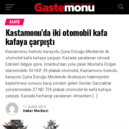
ASAYİŞ
Kastamonu’da iki otomobil kafa
kafaya çarpıştı
Kastamonu-İnebolu karayolu Çuha Doruğu Mevkiinde iki
otomobil kafa kafaya çarpıştı. Kazada yaralanan olmadı.
Edinilen bilgiye göre, İstanbul’dan yola çıkan Mustafa Doğan
idaresindeki 34 HUF 39 plakalı otomobil, Kastamonu-İnebolu
karayolu Çuha Doruğu Mevkiinde direksiyon hakimiyetini
kaybetmesi sonucu karşı yönden gelen Serdar Sancaktar
yönetimindeki 37 ND 729 plakalı otomobil ile kafa kafaya
çarpıştı. Kazada herhangi yaralanan olmazken […]
11 Şubat 2019
Haber Merkezi