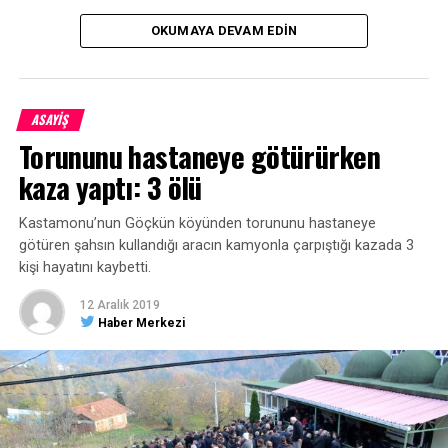
OKUMAYA DEVAM EDIN
ASAYİŞ
Torununu hastaneye götürürken
kaza yaptı: 3 ölü
Kastamonu’nun Göçkün köyünden torununu hastaneye
götüren şahsın kullandığı aracın kamyonla çarpıştığı kazada 3
kişi hayatını kaybetti.
12 Aralık 2019
Haber Merkezi