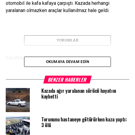
otomobil ile kafa kafaya çarpıştı. Kazada herhangi
yaralanan olmazken araçlar kullanılmaz hale geldi.
YORUMLAR
Facebook Yorumları
OKUMAYA DEVAM EDIN
ETIKETLER
ÇUHA DORUĞU
İNEBOLU
KAZA
MANŞET
BENZER HABERLER
SONRAKI HABER
Kastamonu pastırması altınla yarışıyor
Kazada ağır yaralanan sürücü hayatını
kaybetti
ÖNCEKI HABER
MHP İl Başkanı Yüksel Aydın, 50. yıl törenlerine katıldı
Torununu hastaneye götürürken kaza yaptı:
3 ölü