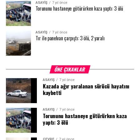
ASAYİŞ
7 yıl önce
Torununu hastaneye götürürken kaza yaptı: 3 ölü
ASAYİŞ
7 yıl önce
Tır ile panelvan çarpıştı: 3 ölü, 2 yaralı
ÖNE ÇIKANLAR
ASAYİŞ
7 yıl önce
Kazada ağır yaralanan sürücü hayatını
kaybetti
ASAYİŞ
7 yıl önce
Torununu hastaneye götürürken kaza
yaptı: 3 ölü
ÇEVRE
7 yıl önce