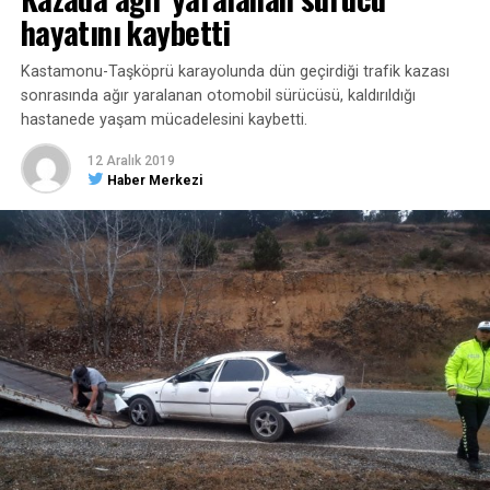
hayatını kaybetti
Kastamonu-Taşköprü karayolunda dün geçirdiği trafik kazası
sonrasında ağır yaralanan otomobil sürücüsü, kaldırıldığı
hastanede yaşam mücadelesini kaybetti.
12 Aralık 2019
Haber Merkezi
YORUMLAR
Facebook Yorumları
ETIKETLER
KAZA
MANŞET
SONRAKI HABER
Babaş, dernekleri ve odaları ziyaret etti
ÖNCEKI HABER
Kastamonu’da iki katlı evde yangın çıktı