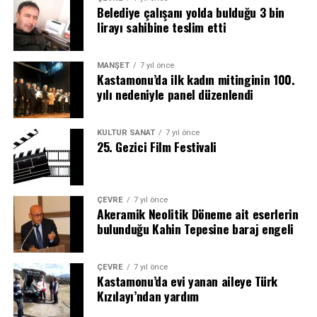
Belediye çalışanı yolda bulduğu 3 bin
lirayı sahibine teslim etti
MANŞET
7 yıl önce
Kastamonu’da ilk kadın mitinginin 100.
yılı nedeniyle panel düzenlendi
KÜLTÜR SANAT
7 yıl önce
25. Gezici Film Festivali
ÇEVRE
7 yıl önce
Akeramik Neolitik Döneme ait eserlerin
bulunduğu Kahin Tepesine baraj engeli
ÇEVRE
7 yıl önce
Kastamonu’da evi yanan aileye Türk
Kızılayı’ndan yardım