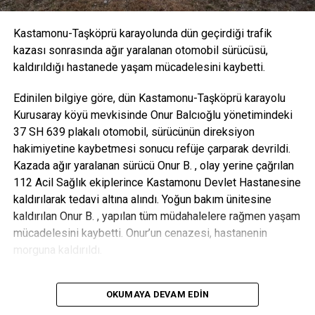
Kastamonu-Taşköprü karayolunda dün geçirdiği trafik
kazası sonrasında ağır yaralanan otomobil sürücüsü,
kaldırıldığı hastanede yaşam mücadelesini kaybetti.
Edinilen bilgiye göre, dün Kastamonu-Taşköprü karayolu
Kurusaray köyü mevkisinde Onur Balcıoğlu yönetimindeki
37 SH 639 plakalı otomobil, sürücünün direksiyon
hakimiyetine kaybetmesi sonucu refüje çarparak devrildi.
Kazada ağır yaralanan sürücü Onur B. , olay yerine çağrılan
112 Acil Sağlık ekiplerince Kastamonu Devlet Hastanesine
kaldırılarak tedavi altına alındı. Yoğun bakım ünitesine
kaldırılan Onur B. , yapılan tüm müdahalelere rağmen yaşam
mücadelesini kaybetti. Onur’un cenazesi, hastanenin
morguna kaldırıldı.
OKUMAYA DEVAM EDIN