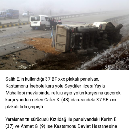
Acılarının iki kat daha arttığını söyleyen Göçkün Köyü
Muhtarı Ersin Çodur, “Kelimelerin düğümlendiği yerdeyiz şu
anda Allah’ın takdir ilahi böyle bir hafta içerisinde 6 tane
trafiğe kurban verdik. Mevla’m taksiratlarını af eylesin geri
de kalanlara sabır sıhhat versin yaralı arkadaşımıza da acil
şifalar versin diliyorum” dedi.
Salih E.’in kullandığı 37 BF xxx plakalı panelvan,
Kastamonu-İnebolu kara yolu Seydiler ilçesi Yayla
Mahallesi mevkisinde, refüjü aşıp yolun karşısına geçerek
karşı yönden gelen Cafer K. (48) idaresindeki 37 SE xxx
plakalı tırla çarpıştı.
Yaralanan tır sürücüsü Kızıldağ ile panelvandaki Kerim E.
(37) ve Ahmet G. (9) ise Kastamonu Devlet Hastanesine