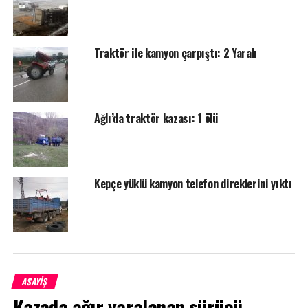
Taksinin arkasında kamyon vardı, bende duramayarak
kamyona arkadan vurdum. Taksiler kaza yapınca önümdeki
araçlar durdu, bizde yokuş aşağıya iniyorduk. Fren tutmadı,
Traktör ile kamyon çarpıştı: 2 Yaralı
yerlerde kaygandı, sisten dolayı da önümü göremedim,
kamyona vurdum” dedi.
Ağlı’da traktör kazası: 1 ölü
Kepçe yüklü kamyon telefon direklerini yıktı
<
>
ASAYİŞ
Kazada ağır yaralanan sürücü