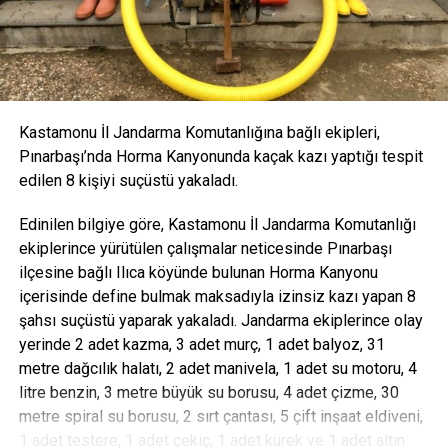
Kastamonu İl Jandarma Komutanlığına bağlı ekipleri,
Pınarbaşı’nda Horma Kanyonunda kaçak kazı yaptığı tespit
edilen 8 kişiyi suçüstü yakaladı.
Edinilen bilgiye göre, Kastamonu İl Jandarma Komutanlığı
ekiplerince yürütülen çalışmalar neticesinde Pınarbaşı
ilçesine bağlı Ilıca köyünde bulunan Horma Kanyonu
içerisinde define bulmak maksadıyla izinsiz kazı yapan 8
şahsı suçüstü yaparak yakaladı. Jandarma ekiplerince olay
yerinde 2 adet kazma, 3 adet murç, 1 adet balyoz, 31
metre dağcılık halatı, 2 adet manivela, 1 adet su motoru, 4
litre benzin, 3 metre büyük su borusu, 4 adet çizme, 30
metre spiral su borusu, 2 sırt çantası, 5 çift inşaat eldiveni,
1 adet testere, 1 adet çekiç, 1 adet kürek ve 1 adet altın