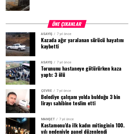
ÖNE ÇIKANLAR
ASAYİŞ
7 yıl önce
Kazada ağır yaralanan sürücü hayatını
kaybetti
ASAYİŞ
7 yıl önce
Torununu hastaneye götürürken kaza
yaptı: 3 ölü
ÇEVRE
7 yıl önce
Belediye çalışanı yolda bulduğu 3 bin
lirayı sahibine teslim etti
MANŞET
7 yıl önce
Kastamonu’da ilk kadın mitinginin 100.
yılı nedeniyle panel düzenlendi