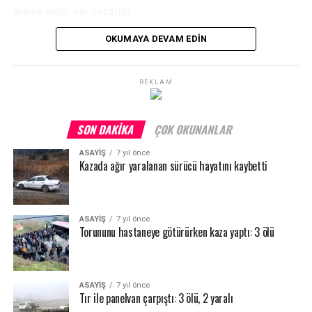
arama eleği ele geçirildi.
OKUMAYA DEVAM EDIN
Jandarma ekiplerince gözaltına alınan 8 şüpheli şahıs
hakkında milli park alanında biyolojik çeşitliliği tahribat
etme suçundan idari para cezası uygulandı. Olayla ilgili
REKLAM
soruşturma devam ediyor.
SON DAKIKA
ÇOK OKUNANLAR
ASAYİŞ
7 yıl önce
Kazada ağır yaralanan sürücü hayatını kaybetti
ASAYİŞ
7 yıl önce
Torununu hastaneye götürürken kaza yaptı: 3 ölü
ASAYİŞ
7 yıl önce
Tır ile panelvan çarpıştı: 3 ölü, 2 yaralı