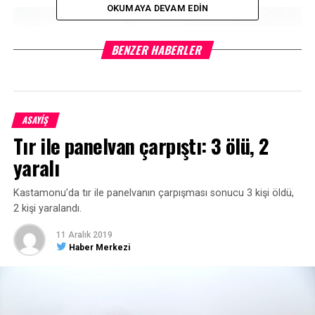
OKUMAYA DEVAM EDIN
BENZER HABERLER
ASAYİŞ
Tır ile panelvan çarpıştı: 3 ölü, 2
yaralı
Kastamonu’da tır ile panelvanın çarpışması sonucu 3 kişi öldü,
“Her gece ev yıkılacak diye korkudan uyuyamıyoruz”
2 kişi yaralandı.
Eşi ve iki çocuğu ile birlikte derme çatma bir evde ikamet
eden Recep Kıraç, soğuk kış günlerinde her geceyi
11 Aralık 2019
Haber Merkezi
uykusuz geçirdiklerini ifade ederek, “Bir gün bu köye haber
diye geldiğiniz zaman inanın evimizin yıkıldığını ve
bizlerde enkaz altından çıkarıldığını göreceksiniz. Kaç defa
yetkililere gittim, durumumu anlattım fakat elimize 50-100