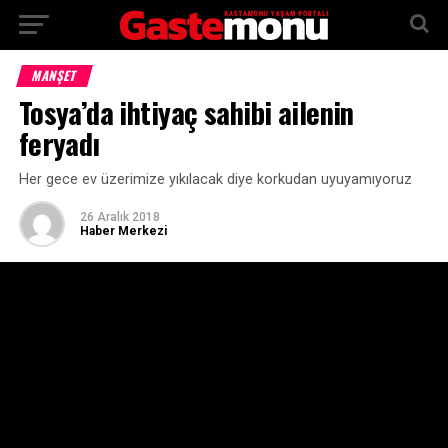
MANŞET
Tosya’da ihtiyaç sahibi ailenin
feryadı
Her gece ev üzerimize yıkılacak diye korkudan uyuyamıyoruz
26 Aralık 2018
Haber Merkezi