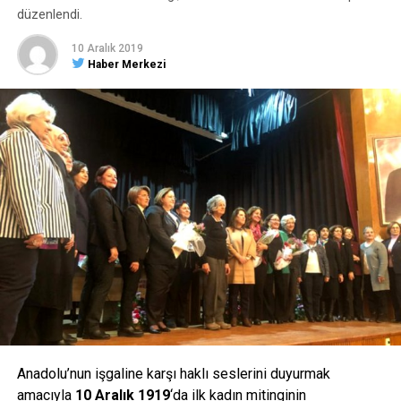
düzenlendi.
10 Aralık 2019
Haber Merkezi
YORUMLAR
Facebook Yorumları
ETIKETLER
İHTIYAÇ SAHIBI
MANŞET
SONRAKI HABER
Ilgaz Dağı Milli Parkı’nda kar kalınlığı 70 santimetreyi
geçti
ÖNCEKI HABER
Tarihi konakta yangın
Anadolu’nun işgaline karşı haklı seslerini duyurmak
amacıyla
10 Aralık 1919
‘da ilk kadın mitinginin