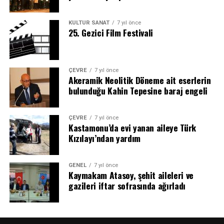
KÜLTÜR SANAT
7 yıl önce
25. Gezici Film Festivali
ÇEVRE
7 yıl önce
Akeramik Neolitik Döneme ait eserlerin
bulunduğu Kahin Tepesine baraj engeli
ÇEVRE
7 yıl önce
Kastamonu’da evi yanan aileye Türk
Kızılayı’ndan yardım
GENEL
7 yıl önce
Kaymakam Atasoy, şehit aileleri ve
gazileri iftar sofrasında ağırladı