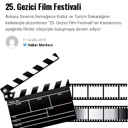
25. Gezici Film Festivali
Ankara Sinema Derneğince Kültür ve Turizm Bakanlığının
katkılarıyla düzenlenen “25. Gezici Film Festivali”nin Kastamonu
ayağında filmler izleyiciyle buluşmaya devam ediyor.
11 Aralık 2019
Haber Merkezi
YORUMLAR
Facebook Yorumları
ETIKETLER
GÜNCEL
SERGI
YAŞAM
SONRAKI HABER
Kaybolmaya yüz tutmuş mesleğini ayakta tutmaya
çalışıyor
ÖNCEKI HABER
Postacı, Muhtara evrak teslim etmek için çatıya çıktı