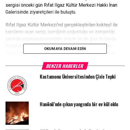
sergisi önceki gün Rıfat Ilgaz Kültür Merkezi Hakkı İnan
Galerisinde ziyaretçileri ile buluştu.
Rıfat Ilgaz Kültür Merkezi’nd gerçekleştirilen kokteyl ile
kapılarını açan sergi, içeriğinin yoğunluğu ve zenginliği
yanında organizasyonundaki titizlik ile de göz doldurdu.
Yoğun bir katılımın olduğu sergi açılışında Kastamonu
OKUMAYA DEVAM EDIN
Valisi Yaşar Karadeniz, Belediye Başkanı Tahsis Babaş,
eski milletvekili Mehmet Yıldırım’ın yanı sıra farklı bir
BENZER HABERLER
ziyaret için ilimizde bulunan Avusturya İstanbul
Başkonsolosu GerhardLutz da yer aldı.
Kastamonu Üniversitesinden Çin’e Tepki
Osmanlı Devleti’nden başlayarak Kastamonu’ya uzanan,
uluslararası ilişkilerden yereldeki ilişkileri de inceleyen
sergi ziyaretçilerini yaklaşık 500 yıllık bir süreçte üç kıtayı
kapsayarak uzun bir zaman tünelinde yolculuğa çıkarıyor.
Hanönü’nde çıkan yangında bir ev kül oldu
Prof. Dr. Sakine Esen Eruz tarafından Avrupa ve ülkemizin
birçok yerinde aynı başlık ancak farklı içeriklerle açılan bu
sergi 16’ncı kez kentimizde açıldı.