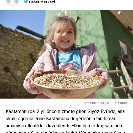
Haber Merkezi
“20 milyon dolarlık ihracat, 120 milyon doları geçti”
AK Parti Kastamonu Milletvekili Metin Çelik ise, 2002
yılında 20 milyon dolar olan ihracatın şu anda 120 milyon
doları geçtiğini belirterek, “Biz bunları yeterli görmüyoruz.
Kastamonu’nun potansiyeli çok daha fazla, bu potansiyeli
harekete geçirip İstanbul’daki hemşehrilerimiz,
Kastamonu’daki müteşebbislerimiz birlikte adımlar atmak
suretiyle Kastamonu’nun hem ihracatını geliştirebiliriz hem
Türkiye’deki iç piyasadaki yerini biraz daha büyütebiliriz”
ifadelerini kullandı.
23 Haziran’da İstanbul’da seçimlerin yenileceğini belirten
Çelik, “Seçimlere 42 gün var. Kastamonulu
hemşehrilerimizden tecrübesiyle, birikimiyle Türkiye’nin
Kastamonu / Kültür Sanat
lokomotifi İstanbul’u daha büyük başarılara taşıyacak, daha
Kastamonu’da, 2 yıl önce hizmete giren Siyez Evi’nde, ana
büyütecek Binali Yıldırım’a sizlerden destek istiyoruz.
okulu öğrencilerine Kastamonu değerlerinin tanıtılması
Desteğinizden de hiç şüphemiz yok, bizler sizlerin her
amacıyla etkinlikler düzenlendi. Etkinliğin ilk kapsamında
zaman yanındayız. Önümüzdeki 4 yıllık hizmet sürecinde
öğrencilere Siyez buğdayı anlatıldı. Öğrenciler, önce Siyez