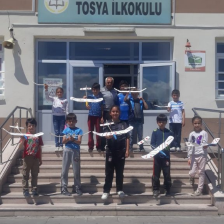
getirdi.
Festivalin şehri güzelleştirdiğini ifade eden Gümüş,
“Salonda yer bulamıyoruz. Yönetmenlerle tanışıyoruz.
Festival zevkli ve eğlenceli geçiyor.” dedi.
Festival, yarın yapılacak 4 film gösteriminin ardından sona
erecek.