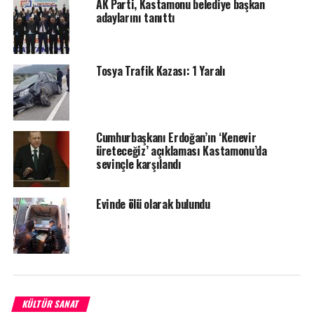
AK Parti, Kastamonu belediye başkan
adaylarını tanıttı
27 Ekim tarihine kadar açık olacak serginin aynı zamanda
bugün saat 14.00’de Kastamonu Üniversitesi Ahmet Yesevi
Salonu’nda geniş kapsamlı bir konferansı
Tosya Trafik Kazası: 1 Yaralı
gerçekleştirilecek.
Cumhurbaşkanı Erdoğan’ın ‘Kenevir
üreteceğiz’ açıklaması Kastamonu’da
sevinçle karşılandı
<
>
Evinde ölü olarak bulundu
KÜLTÜR SANAT