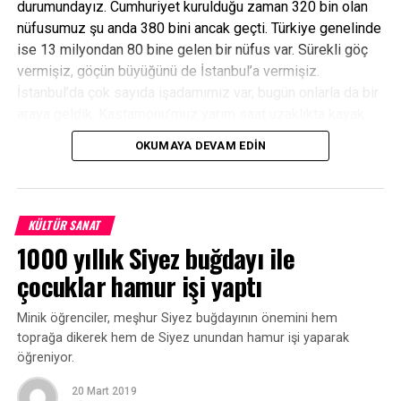
durumundayız. Cumhuriyet kurulduğu zaman 320 bin olan
nüfusumuz şu anda 380 bini ancak geçti. Türkiye genelinde
ise 13 milyondan 80 bine gelen bir nüfus var. Sürekli göç
vermişiz, göçün büyüğünü de İstanbul’a vermişiz.
İstanbul’da çok sayıda işadamımız var, bugün onlarla da bir
araya geldik. Kastamonu’muz yarım saat uzaklıkta kayak
yapabildiğimiz, 45 dakika sonra denize girebildiğimiz,
OKUMAYA DEVAM EDIN
yaylasıyla ve doğasıyla, Hz. Pir Şeyh Şaban-ı Velisiyle her
şeye sahip olan bir ilimiz var. Ama ne yazık ki bu konularda
çok uzun boylu olamadık. Tabi bir sürü konağımız restore
edildi. İnşallah onları da turizme kazandırmak için bizde bu
KÜLTÜR SANAT
gayretin içersinde olacağız ve son dönemde çok fazla
1000 yıllık Siyez buğdayı ile
gündeme gelen kendir konusunda özellikle
çocuklar hamur işi yaptı
işadamlarımızdan, herhangi bir şekilde 50 bin çeşit üründe
kullanılan kendir konusunda yan sanayi için işadamlarımızı
Minik öğrenciler, meşhur Siyez buğdayının önemini hem
Kastamonu’ya davet ediyorum. Onlara yer sözü veriyorum.
toprağa dikerek hem de Siyez unundan hamur işi yaparak
Bu konuda onlardan iştirakçi olmalarını bekliyorum. Bizde
öğreniyor.
belediye olarak bu konuda üzerimize ne düşerse onu da
yapacağız” dedi.
20 Mart 2019