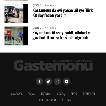
ÇEVRE
7 yıl önce
Kastamonu’da evi yanan aileye Türk
Kızılayı’ndan yardım
GENEL
7 yıl önce
Kaymakam Atasoy, şehit aileleri ve
gazileri iftar sofrasında ağırladı
ANASAYFA
YAŞAM
EKONOMİ
ASAYİŞ
SPOR
TEKNOLOJİ
KÜLTÜR SANAT
İLETİŞİM