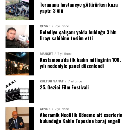
Torununu hastaneye götürürken kaza
yaptı: 3 ölü
ÇEVRE
7 yıl önce
Belediye çalışanı yolda bulduğu 3 bin
lirayı sahibine teslim etti
MANŞET
7 yıl önce
Kastamonu’da ilk kadın mitinginin 100.
yılı nedeniyle panel düzenlendi
KÜLTÜR SANAT
7 yıl önce
25. Gezici Film Festivali
ÇEVRE
7 yıl önce
Akeramik Neolitik Döneme ait eserlerin
bulunduğu Kahin Tepesine baraj engeli