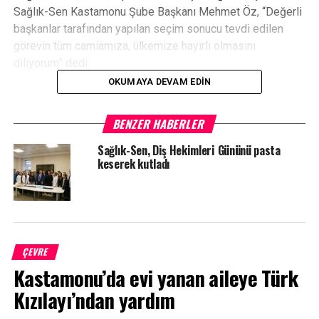
Sağlık-Sen Kastamonu Şube Başkanı Mehmet Öz, “Değerli
başkanlar tarafından yapılan seçim sonucu tevdi edilen
görevin tüm camiamıza, ülkemize hayırlı olmasını
diliyorum” dedi.
OKUMAYA DEVAM EDIN
BENZER HABERLER
YORUMLAR
Sağlık-Sen, Diş Hekimleri Gününü pasta
keserek kutladı
Facebook Yorumları
ETIKETLER
MEHMET ÖZ
SAĞLIK-SEN
SONRAKI HABER
Tosya’da farkındalık programı düzenlendi
ÇEVRE
Kastamonu’da evi yanan aileye Türk
ÖNCEKI HABER
1 Mayıs İşçi Bayramı törenle kutlandı
Kızılayı’ndan yardım