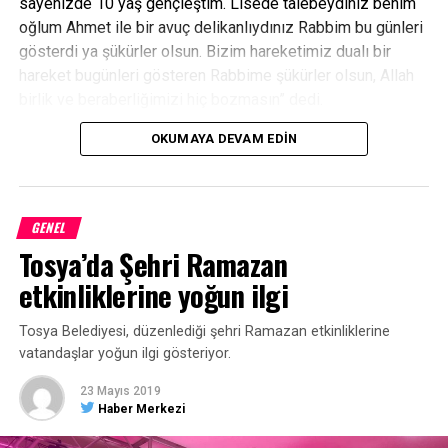
sayenizde 10 yaş gençleştim. Lisede talebeydiniz benim
oğlum Ahmet ile bir avuç delikanlıydınız Rabbim bu günleri
gösterdi ya şükürler olsun. Bizim hareketimiz dualı bir
hareket bugünleri gösteren Rabbime şükürler olsun, Allah
birlik ve beraberliğimizi hiç bozmasın” dedi.
OKUMAYA DEVAM EDIN
Taşköprü Belediye Başkanı Abdullah Çatal ise, “Ben aileniz
olmaya geldim ve ailenizim. Birlik ve beraberliğimiz daim
olsun. Siz nasıl bir oğlunuzu seviyorsanız beni de bir
oğlunu olarak görün. Bizlere bu güzel geceyi
GENEL
düzenlememizde katkısı bulunan Kastamonulu iş
Tosya’da Şehri Ramazan
adamımız Sn. Cengiz Aygün’e teşekkürlerimi sunuyorum”
etkinliklerine yoğun ilgi
diye konuştu.
MHP Kastamonu İl Başkanı Yüksel Aydın da, “Bu güzel
Tosya Belediyesi, düzenlediği şehri Ramazan etkinliklerine
akşamı düzenleyen herkesin emeğine sağlık” dedi.
vatandaşlar yoğun ilgi gösteriyor.
23 Mayıs 2019
Haber Merkezi