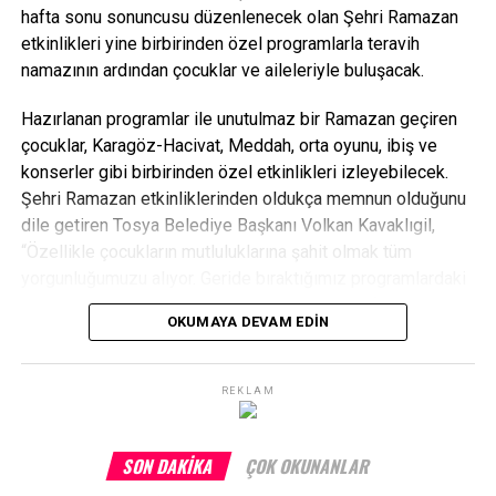
hafta sonu sonuncusu düzenlenecek olan Şehri Ramazan
etkinlikleri yine birbirinden özel programlarla teravih
namazının ardından çocuklar ve aileleriyle buluşacak.
Hazırlanan programlar ile unutulmaz bir Ramazan geçiren
çocuklar, Karagöz-Hacivat, Meddah, orta oyunu, ibiş ve
konserler gibi birbirinden özel etkinlikleri izleyebilecek.
Şehri Ramazan etkinliklerinden oldukça memnun olduğunu
dile getiren Tosya Belediye Başkanı Volkan Kavaklıgil,
“Özellikle çocukların mutluluklarına şahit olmak tüm
yorgunluğumuzu alıyor. Geride bıraktığımız programlardaki
yoğunluk ve canlılık görülmeye değerdi. Bu haftasonu
OKUMAYA DEVAM EDIN
etkinliklerimizi nihayete erdireceğiz. Birlik ve beraberlik
içerisinde bizlerle birlikte bu organizasyona katılan
hemşerilerimize ve emeği geçen tüm arkadaşlarımıza
REKLAM
teşekkür ediyorum” diye konuştu.
SON DAKIKA
ÇOK OKUNANLAR