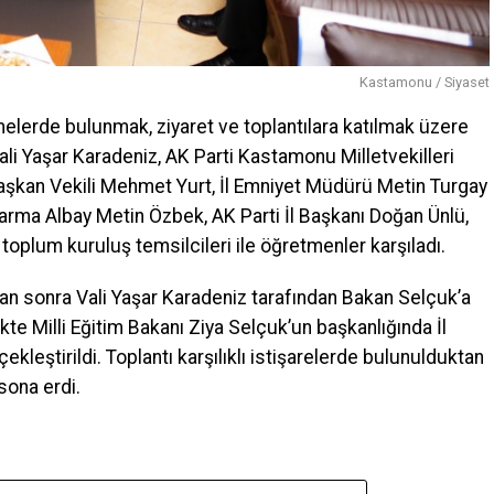
Kastamonu / Siyaset
melerde bulunmak, ziyaret ve toplantılara katılmak üzere
li Yaşar Karadeniz, AK Parti Kastamonu Milletvekilleri
Başkan Vekili Mehmet Yurt, İl Emniyet Müdürü Metin Turgay
rma Albay Metin Özbek, AK Parti İl Başkanı Doğan Ünlü,
 toplum kuruluş temsilcileri ile öğretmenler karşıladı.
dan sonra Vali Yaşar Karadeniz tarafından Bakan Selçuk’a
ilikte Milli Eğitim Bakanı Ziya Selçuk’un başkanlığında İl
kleştirildi. Toplantı karşılıklı istişarelerde bulunulduktan
sona erdi.