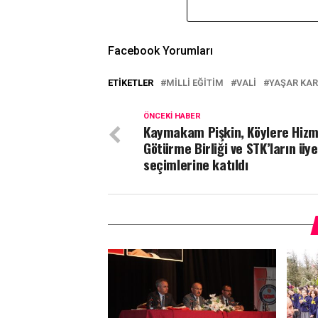
Facebook Yorumları
ETIKETLER
MILLI EĞITIM
VALI
YAŞAR KAR
ÖNCEKI HABER
Kaymakam Pişkin, Köylere Hiz
Götürme Birliği ve STK’ların üye
seçimlerine katıldı