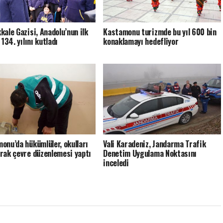
kale Gazisi, Anadolu’nun ilk
Kastamonu turizmde bu yıl 600 bin
 134. yılını kutladı
konaklamayı hedefliyor
onu’da hükümlüler, okulları
Vali Karadeniz, Jandarma Trafik
rak çevre düzenlemesi yaptı
Denetim Uygulama Noktasını
inceledi