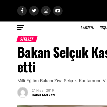
ANASAYFA
YAŞ
SİYASET
Bakan Selçuk Kas
etti
Milli Eğitim Bakanı Ziya Selçuk, Kastamonu Val
21 Nisan 2019
Haber Merkezi