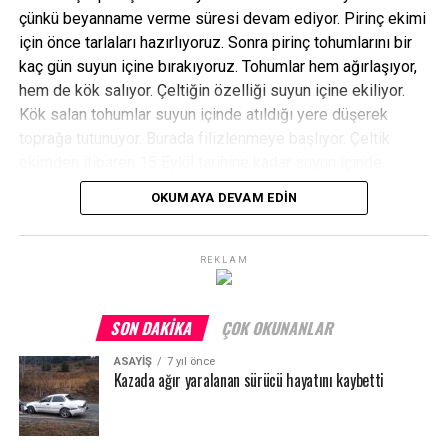
çünkü beyanname verme süresi devam ediyor. Pirinç ekimi
için önce tarlaları hazırlıyoruz. Sonra pirinç tohumlarını bir
kaç gün suyun içine bırakıyoruz. Tohumlar hem ağırlaşıyor,
hem de kök salıyor. Çeltiğin özelliği suyun içine ekiliyor.
Kök salan tohumlar suyun içinde atıldığı yere düşerek
toprağa tutunuyor. Burada filizlenmeye başlıyor. Çeltik
ekimden itibaren 15 Eylül tarihine kadar suyun içinde
kalıyor ve tarihte tarlanın suyu kesilerek suyun çekilmesi
OKUMAYA DEVAM EDIN
bekleniyor. Su çekildiğinde de çeltiğin hasadı yapılıyor”
dedi.
REKLAM
Pirinç ekiminin hava şartlarına göre ilçenin tamamında 20
Mayıs tarihine kadar sürmesi bekleniyor.
SON DAKIKA
ÇOK OKUNANLAR
ASAYİŞ
7 yıl önce
Kazada ağır yaralanan sürücü hayatını kaybetti