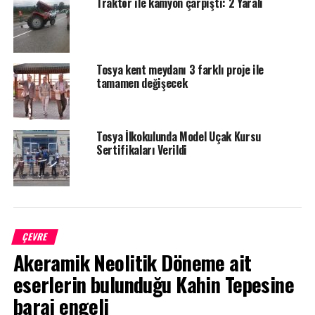
Traktör ile kamyon çarpıştı: 2 Yaralı
YORUMLAR
Facebook Yorumları
Tosya kent meydanı 3 farklı proje ile
tamamen değişecek
ETIKETLER
ÇELTIK
TOHUM
TOSYA
SONRAKI HABER
Güven Kepçe, 20 milyon liralık yatırımla Güney Amerika
Tosya İlkokulunda Model Uçak Kursu
pazarına açılacak
Sertifikaları Verildi
ÖNCEKI HABER
Kastamonu turizmde bu yıl 600 bin konaklamayı
hedefliyor
ÇEVRE
Akeramik Neolitik Döneme ait
eserlerin bulunduğu Kahin Tepesine
baraj engeli