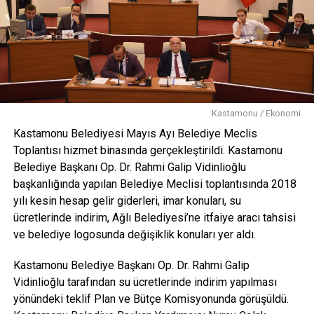
bin lira, kamu hizmetleri ve sosyal projeler 87 proje, 205
milyon 261 bin lira, diğer kamu hizmetleri iktisadi projeler;
12 proje 27 milyon 661 bin liradır. Projelerin şu an itibariyle
nakdi gerçekleşme oranı yüzde 18,6’dır” diye konuştu.
Toplantının akabinde bir önceki koordinasyon kurulunda
görüşülen konular ele alındı.
Kastamonu / Ekonomi
Kahin Tepesinde, Göbeklitepe ile eşdeğer gösterilen
Kastamonu Belediyesi Mayıs Ayı Belediye Meclis
Akeramik Neolitik Döneme ait eserler bulunmuştu
Toplantısı hizmet binasında gerçekleştirildi. Kastamonu
Belediye Başkanı Op. Dr. Rahmi Galip Vidinlioğlu
Arkeolog Öğretim Üyesi Dr. Nurperi Ayengin başkanlığında
başkanlığında yapılan Belediye Meclisi toplantısında 2018
Araç ilçesinde Kahin Tepesi’nde süren kazı çalışmalarında
yılı kesin hesap gelir giderleri, imar konuları, su
Akeramik Neolitik Döneme ait bir taş atölyesi bulunmuştu.
ücretlerinde indirim, Ağlı Belediyesi’ne itfaiye aracı tahsisi
Akeramik Neolitik Dönemin en meşhur yerleşim yerinin
ve belediye logosunda değişiklik konuları yer aldı.
başında Göbeklitepe gösterilirken, Kahin Tepesi’nin ise
aynı dönemde taşların işlendiği bir atölye olduğu tahmin
Kastamonu Belediye Başkanı Op. Dr. Rahmi Galip
ediliyor. Bununla ilgili kazı çalışmalarında Akeramik Neolitik
Vidinlioğlu tarafından su ücretlerinde indirim yapılması
Döneme ait öğütme taşı, süs eşyası gibi eserler
yönündeki teklif Plan ve Bütçe Komisyonunda görüşüldü.