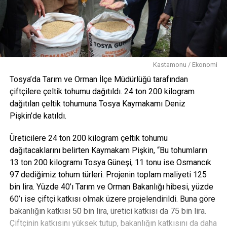
Kastamonu / Ekonomi
Tosya’da Tarım ve Orman İlçe Müdürlüğü tarafından
çiftçilere çeltik tohumu dağıtıldı. 24 ton 200 kilogram
dağıtılan çeltik tohumuna Tosya Kaymakamı Deniz
Pişkin’de katıldı.
Üreticilere 24 ton 200 kilogram çeltik tohumu
dağıtacaklarını belirten Kaymakam Pişkin, “Bu tohumların
13 ton 200 kilogramı Tosya Güneşi, 11 tonu ise Osmancık
97 dediğimiz tohum türleri. Projenin toplam maliyeti 125
bin lira. Yüzde 40’ı Tarım ve Orman Bakanlığı hibesi, yüzde
60’ı ise çiftçi katkısı olmak üzere projelendirildi. Buna göre
bakanlığın katkısı 50 bin lira, üretici katkısı da 75 bin lira.
Çiftçinin katkısını yüksek tutup, bakanlığın katkısını da daha