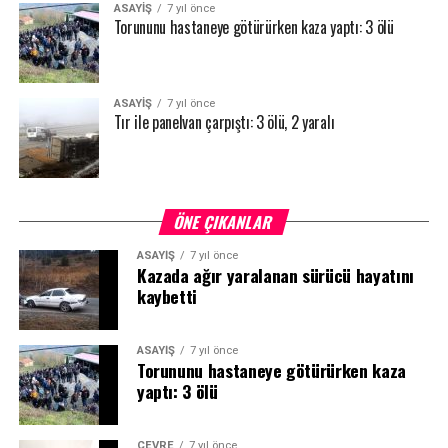
ASAYİŞ
7 yıl önce
Torununu hastaneye götürürken kaza yaptı: 3 ölü
ASAYİŞ
7 yıl önce
Tır ile panelvan çarpıştı: 3 ölü, 2 yaralı
ÖNE ÇIKANLAR
ASAYİŞ
7 yıl önce
Kazada ağır yaralanan sürücü hayatını
kaybetti
ASAYİŞ
7 yıl önce
Torununu hastaneye götürürken kaza
yaptı: 3 ölü
ÇEVRE
7 yıl önce