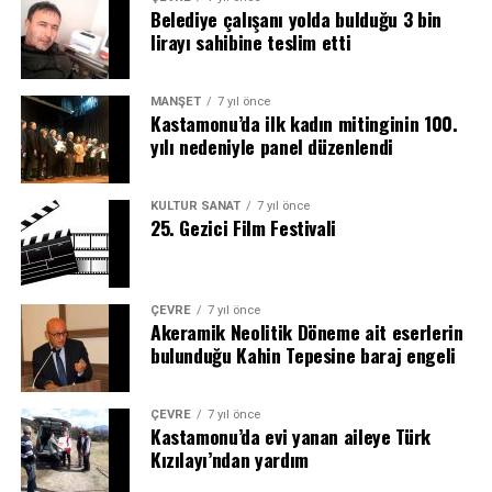
Belediye çalışanı yolda bulduğu 3 bin
lirayı sahibine teslim etti
MANŞET
7 yıl önce
Kastamonu’da ilk kadın mitinginin 100.
yılı nedeniyle panel düzenlendi
KÜLTÜR SANAT
7 yıl önce
25. Gezici Film Festivali
ÇEVRE
7 yıl önce
Akeramik Neolitik Döneme ait eserlerin
bulunduğu Kahin Tepesine baraj engeli
ÇEVRE
7 yıl önce
Kastamonu’da evi yanan aileye Türk
Kızılayı’ndan yardım