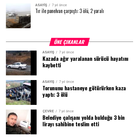
ASAYİŞ
7 yıl önce
Tır ile panelvan çarpıştı: 3 ölü, 2 yaralı
ÖNE ÇIKANLAR
ASAYİŞ
7 yıl önce
Kazada ağır yaralanan sürücü hayatını
kaybetti
ASAYİŞ
7 yıl önce
Torununu hastaneye götürürken kaza
yaptı: 3 ölü
ÇEVRE
7 yıl önce
Belediye çalışanı yolda bulduğu 3 bin
lirayı sahibine teslim etti