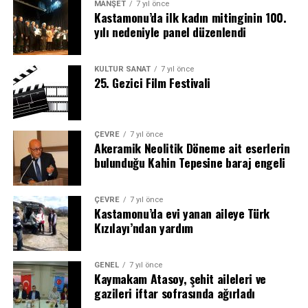
MANŞET
7 yıl önce
Kastamonu’da ilk kadın mitinginin 100.
yılı nedeniyle panel düzenlendi
KÜLTÜR SANAT
7 yıl önce
25. Gezici Film Festivali
ÇEVRE
7 yıl önce
Akeramik Neolitik Döneme ait eserlerin
bulunduğu Kahin Tepesine baraj engeli
ÇEVRE
7 yıl önce
Kastamonu’da evi yanan aileye Türk
Kızılayı’ndan yardım
GENEL
7 yıl önce
Kaymakam Atasoy, şehit aileleri ve
gazileri iftar sofrasında ağırladı