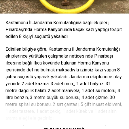
Kastamonu İl Jandarma Komutanlığına bağlı ekipleri,
Pınarbaşı’nda Horma Kanyonunda kaçak kazı yaptığı tespit
edilen 8 kişiyi suçüstü yakaladı.
Edinilen bilgiye göre, Kastamonu İl Jandarma Komutanlığı
ekiplerince yürütülen çalışmalar neticesinde Pınarbaşı
ilçesine bağlı Ilıca köyünde bulunan Horma Kanyonu
içerisinde define bulmak maksadıyla izinsiz kazı yapan 8
şahsı suçüstü yaparak yakaladı. Jandarma ekiplerince olay
yerinde 2 adet kazma, 3 adet murç, 1 adet balyoz, 31
metre dağcılık halatı, 2 adet manivela, 1 adet su motoru, 4
litre benzin, 3 metre büyük su borusu, 4 adet çizme, 30
metre spiral su borusu, 2 sırt çantası, 5 çift inşaat eldiveni,
1 adet testere, 1 adet çekiç, 1 adet kürek ve 1 adet altın
arama eleği ele geçirildi.