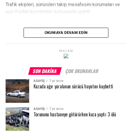
Trafik ekipleri, sürücüleri takip mesafesini korumaları ve
aşırı hızdan kaçınmaları konusunda uyardı.
OKUMAYA DEVAM EDIN
REKLAM
SON DAKIKA
ÇOK OKUNANLAR
ASAYİŞ
7 yıl önce
Kazada ağır yaralanan sürücü hayatını kaybetti
ASAYİŞ
7 yıl önce
Torununu hastaneye götürürken kaza yaptı: 3 ölü