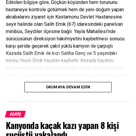
Edinilen bilgiye göre, Göçkün köyünden hem torununu
hastaneye kontrole götürmek hem de yeni doğum yapan
akrabalarını ziyaret için Kastamonu Devlet Hastanesine
seyir halinde olan Salih Emik (67) idaresindeki panelvan
YORUMLAR
minibüs, Seydiler ilçesine bağlı Yayla Mahallesi’nde
sürücüsünün direksiyon hakimiyetini kaybetmesi sonucu
Facebook Yorumları
karşı şeride geçerek çakıl yüklü kamyon ile çarpıştı.
Kazada Salih Emik ile kızı Saliha Genç ve 5 yaşındaki
ETIKETLER
SARIKAMIŞ
torunu Yasin Emik hayatını kaybetti. Kazada hayatını
SONRAKI HABER
kaybeden Salih Emik ile kızı Saliha Genç ve torunu Yasin
Cide’de Heyelan
Emik, Göçkün köyünde ikindi namazının sonrasında kılınan
cenaze namazının ardından aile kabristanlığında gözyaşları
ÖNCEKI HABER
Kastamonu’da Trafik Kazaları: 5 Yaralı
OKUMAYA DEVAM EDIN
arasında son yolculuğuna uğurlandı.
1 hafta önce de 3 kişi hayatını kaybetmişti
ASAYİŞ
Geçen hafta meydana gelen kazada da, İnebolu’dan
Kanyonda kaçak kazı yapan 8 kişi
Antalya’ya seyir halinde olan Şahin Küm idaresindeki
otomobil (28), Taşoluk mevkiinde tır ile çarpışmış kazada
suçüstü yakalandı