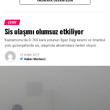
OKUMAYA DEVAM EDIN
Jandarma ekiplerince gözaltına alınan 8 şüpheli şahıs
hakkında milli park alanında biyolojik çeşitliliği tahribat
etme suçundan idari para cezası uygulandı. Olayla ilgili
soruşturma devam ediyor.
ÇEVRE
Sis ulaşımı olumsuz etkiliyor
Kastamonu’da D-765 kara yolunun Ilgaz Dağı kesimi ve İstanbul
yolu güzergahında sis, ulaşımda aksamalara neden oluyor.
10 Aralık 2019
Haber Merkezi