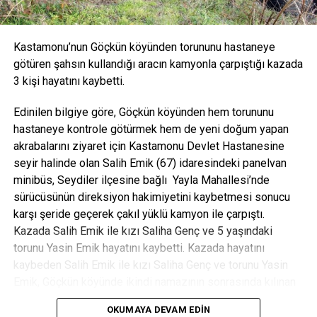
Kastamonu’nun Göçkün köyünden torununu hastaneye
götüren şahsın kullandığı aracın kamyonla çarpıştığı kazada
3 kişi hayatını kaybetti.
Edinilen bilgiye göre, Göçkün köyünden hem torununu
hastaneye kontrole götürmek hem de yeni doğum yapan
akrabalarını ziyaret için Kastamonu Devlet Hastanesine
seyir halinde olan Salih Emik (67) idaresindeki panelvan
minibüs, Seydiler ilçesine bağlı Yayla Mahallesi’nde
sürücüsünün direksiyon hakimiyetini kaybetmesi sonucu
karşı şeride geçerek çakıl yüklü kamyon ile çarpıştı.
Kazada Salih Emik ile kızı Saliha Genç ve 5 yaşındaki
torunu Yasin Emik hayatını kaybetti. Kazada hayatını
kaybeden Salih Emik ile kızı Saliha Genç ve torunu Yasin
Emik, Göçkün köyünde ikindi namazının sonrasında kılınan
cenaze namazının ardından aile kabristanlığında gözyaşları
OKUMAYA DEVAM EDIN
arasında son yolculuğuna uğurlandı.