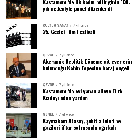
Kastamonu’da ilk kadın mitinginin 100.
yılı nedeniyle panel düzenlendi
KÜLTÜR SANAT
7 yıl önce
25. Gezici Film Festivali
ÇEVRE
7 yıl önce
Akeramik Neolitik Döneme ait eserlerin
bulunduğu Kahin Tepesine baraj engeli
ÇEVRE
7 yıl önce
Kastamonu’da evi yanan aileye Türk
Kızılayı’ndan yardım
GENEL
7 yıl önce
Kaymakam Atasoy, şehit aileleri ve
gazileri iftar sofrasında ağırladı