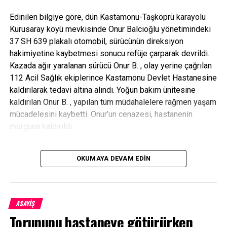
Edinilen bilgiye göre, dün Kastamonu-Taşköprü karayolu
Kurusaray köyü mevkisinde Onur Balcıoğlu yönetimindeki
37 SH 639 plakalı otomobil, sürücünün direksiyon
hakimiyetine kaybetmesi sonucu refüje çarparak devrildi.
Kazada ağır yaralanan sürücü Onur B. , olay yerine çağrılan
112 Acil Sağlık ekiplerince Kastamonu Devlet Hastanesine
kaldırılarak tedavi altına alındı. Yoğun bakım ünitesine
kaldırılan Onur B. , yapılan tüm müdahalelere rağmen yaşam
mücadelesini kaybetti. Onur’un cenazesi, hastanenin
morguna kaldırıldı.
OKUMAYA DEVAM EDIN
ASAYİŞ
Torununu hastaneye götürürken