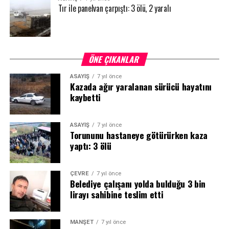
Tır ile panelvan çarpıştı: 3 ölü, 2 yaralı
ÖNE ÇIKANLAR
ASAYİŞ
7 yıl önce
Kazada ağır yaralanan sürücü hayatını
kaybetti
ASAYİŞ
7 yıl önce
Torununu hastaneye götürürken kaza
yaptı: 3 ölü
ÇEVRE
7 yıl önce
Belediye çalışanı yolda bulduğu 3 bin
lirayı sahibine teslim etti
MANŞET
7 yıl önce