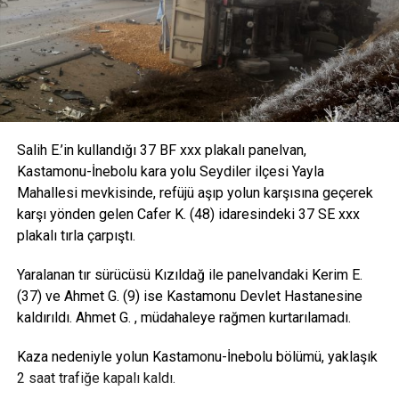
de kalanlara sabır sıhhat versin yaralı arkadaşımıza da acil
şifalar versin diliyorum” dedi.
Salih E.’in kullandığı 37 BF xxx plakalı panelvan,
Kastamonu-İnebolu kara yolu Seydiler ilçesi Yayla
Mahallesi mevkisinde, refüjü aşıp yolun karşısına geçerek
karşı yönden gelen Cafer K. (48) idaresindeki 37 SE xxx
plakalı tırla çarpıştı.
Yaralanan tır sürücüsü Kızıldağ ile panelvandaki Kerim E.
(37) ve Ahmet G. (9) ise Kastamonu Devlet Hastanesine
kaldırıldı. Ahmet G. , müdahaleye rağmen kurtarılamadı.
Kaza nedeniyle yolun Kastamonu-İnebolu bölümü, yaklaşık
2 saat trafiğe kapalı kaldı.