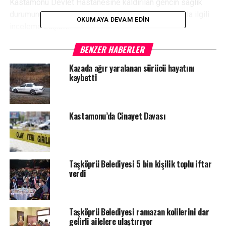
Kastamonu Devlet Hastanesine kaldırılan gencin sağlık
durumunun iyi olduğu öğrenildi. Polis, yaşanan olayla ilgili
OKUMAYA DEVAM EDIN
inceleme başlattı.
BENZER HABERLER
Kazada ağır yaralanan sürücü hayatını
kaybetti
YORUMLAR
Facebook Yorumları
Kastamonu’da Cinayet Davası
ETIKETLER
SILAHLI YARALAMA
TAŞKÖPRÜ
SONRAKI HABER
Tosya’da trafik kazası: 1 yaralı
Taşköprü Belediyesi 5 bin kişilik toplu iftar
verdi
ÖNCEKI HABER
Seyir halindeyken alev alev yandı
Taşköprü Belediyesi ramazan kolilerini dar
gelirli ailelere ulaştırıyor