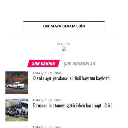
OKUMAYA DEVAM EDIN
REKLAM
SON DAKIKA
ÇOK OKUNANLAR
ASAYİŞ
7 yıl önce
Kazada ağır yaralanan sürücü hayatını kaybetti
ASAYİŞ
7 yıl önce
Torununu hastaneye götürürken kaza yaptı: 3 ölü
ASAYİŞ
7 yıl önce