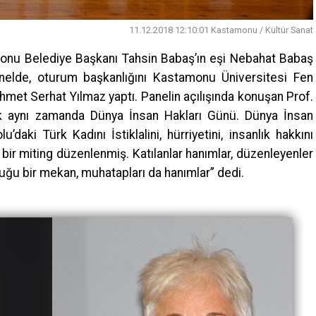
11.12.2018 12:10:01 Kastamonu / Kültür Sanat
monu Belediye Başkanı Tahsin Babaş’ın eşi Nebahat Babaş
anelde, oturum başkanlığını Kastamonu Üniversitesi Fen
hmet Serhat Yılmaz yaptı. Panelin açılışında konuşan Prof.
ık aynı zamanda Dünya İnsan Hakları Günü. Dünya İnsan
daki Türk Kadını İstiklalini, hürriyetini, insanlık hakkını
bir miting düzenlenmiş. Katılanlar hanımlar, düzenleyenler
uğu bir mekan, muhatapları da hanımlar” dedi.