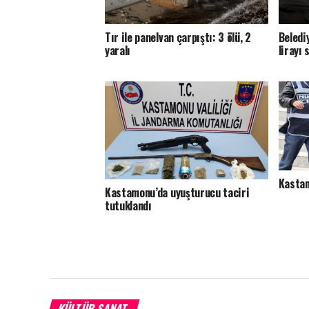
Tır ile panelvan çarpıştı: 3 ölü, 2
Beledi
yaralı
lirayı 
Kastam
Kastamonu’da uyuşturucu taciri
tutuklandı
KÜLTÜR SANAT