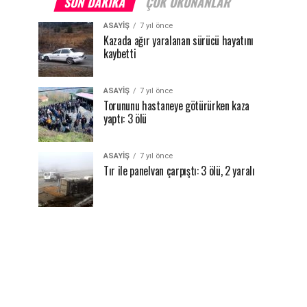
SON DAKIKA
ÇOK OKUNANLAR
ASAYİŞ
7 yıl önce
Kazada ağır yaralanan sürücü hayatını
kaybetti
ASAYİŞ
7 yıl önce
Torununu hastaneye götürürken kaza
yaptı: 3 ölü
ASAYİŞ
7 yıl önce
Tır ile panelvan çarpıştı: 3 ölü, 2 yaralı