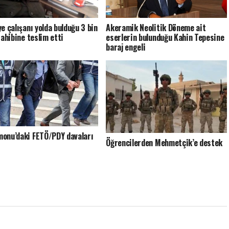
ye çalışanı yolda bulduğu 3 bin
Akeramik Neolitik Döneme ait
sahibine teslim etti
eserlerin bulunduğu Kahin Tepesine
baraj engeli
onu’daki FETÖ/PDY davaları
Öğrencilerden Mehmetçik’e destek