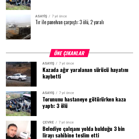
ASAYİŞ
7 yıl önce
Tır ile panelvan çarpıştı: 3 ölü, 2 yaralı
ÖNE ÇIKANLAR
ASAYİŞ
7 yıl önce
Kazada ağır yaralanan sürücü hayatını
kaybetti
ASAYİŞ
7 yıl önce
Torununu hastaneye götürürken kaza
yaptı: 3 ölü
ÇEVRE
7 yıl önce
Belediye çalışanı yolda bulduğu 3 bin
lirayı sahibine teslim etti