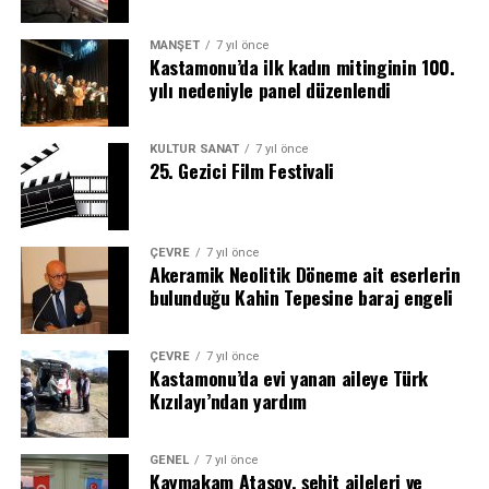
MANŞET
7 yıl önce
Kastamonu’da ilk kadın mitinginin 100.
yılı nedeniyle panel düzenlendi
KÜLTÜR SANAT
7 yıl önce
25. Gezici Film Festivali
ÇEVRE
7 yıl önce
Akeramik Neolitik Döneme ait eserlerin
bulunduğu Kahin Tepesine baraj engeli
ÇEVRE
7 yıl önce
Kastamonu’da evi yanan aileye Türk
Kızılayı’ndan yardım
GENEL
7 yıl önce
Kaymakam Atasoy, şehit aileleri ve