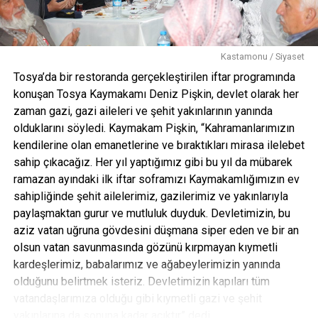
“Kastamonu kökleri M.Ö. 50’li yıllara dayanan geçmişe
sahip, biz de bu uygarlığın tarihini korumaya çalışıyoruz.
Kastamonu’nun hem manevi hem kültürel hem de fiziki
Kastamonu / Siyaset
değerlerini korumak için ciddi bir çaba içerisine girdik.
Tosya’da bir restoranda gerçekleştirilen iftar programında
2018 yılı Türk Dünyası Kültür Başkenti vesilesiyle hem Türk
konuşan Tosya Kaymakamı Deniz Pişkin, devlet olarak her
dünyasıyla hem de ilimizdeki manevi atmosferde çok ciddi
zaman gazi, gazi aileleri ve şehit yakınlarının yanında
çalışmalar yaptık. Kazakistan’ın Türkistan Hoca Ahmet
olduklarını söyledi. Kaymakam Pişkin, “Kahramanlarımızın
Yesevi’nin ortamından Kastamonu’daki Şeyh Şab’an-ı
kendilerine olan emanetlerine ve bıraktıkları mirasa ilelebet
Veli’nin manevi atmosferine bir köprü kurma gayreti
sahip çıkacağız. Her yıl yaptığımız gibi bu yıl da mübarek
gösterdik. Elimizden gelen gayreti gösteriyor ve bu uğurda
ramazan ayındaki ilk iftar soframızı Kaymakamlığımızın ev
da çalışmalarımızı sürdürüyoruz. Kadim bir şehir olan
sahipliğinde şehit ailelerimiz, gazilerimiz ve yakınlarıyla
Kastamonu’muzun manevi değerlerini hem de fiziki
paylaşmaktan gurur ve mutluluk duyduk. Devletimizin, bu
değerlerini korumak için gerçekten ciddi bir çaba içine
aziz vatan uğruna gövdesini düşmana siper eden ve bir an
girdiğimizi söyleyebilirim. Manevi değerlerimizin başında
olsun vatan savunmasında gözünü kırpmayan kıymetli
önümüzdeki yıl vuslatının 450. yılını anacağımız Şeyh
kardeşlerimiz, babalarımız ve ağabeylerimizin yanında
Şab’an-ı Veli gelmektedir. Yine Kastamonu’da meftun bir
olduğunu belirtmek isteriz. Devletimizin kapıları tüm
sürü evliyanın bu toprakları nasıl aydınlattığını nasıl ışıttığını
vatandaşlarımıza olduğu gibi kıymetli gazi ve şehit
hem bilmekte hem de gelecek nesillere aktarma çabası
yakınlarına da sonuna kadar açıktır” dedi.
içerisindeyiz. Vizyon meselesi haline getirdik.