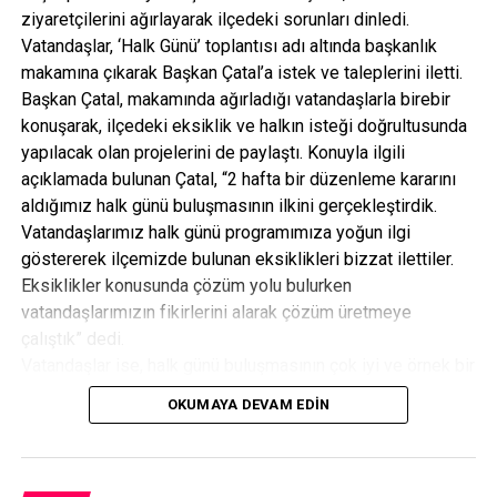
milletin karşı karşıya kalabileceği en büyük felaketlerden
ziyaretçilerini ağırlayarak ilçedeki sorunları dinledi.
en büyük acılardan bir tanesidir. Kendi ordusunu içine
Vatandaşlar, ‘Halk Günü’ toplantısı adı altında başkanlık
sızmış bir grup hainin, o ordunun imkanlarını, uçaklarını,
makamına çıkarak Başkan Çatal’a istek ve taleplerini iletti.
tanklarını, tüfeklerini kullanarak kendi milletine karşı
Başkan Çatal, makamında ağırladığı vatandaşlarla birebir
saldırıya geçtiği mefhum bir gecede bir taraftan yerel
konuşarak, ilçedeki eksiklik ve halkın isteği doğrultusunda
kanallara, ulusal kanallara bağlanıp bütün bir milletin ayağa
yapılacak olan projelerini de paylaştı. Konuyla ilgili
kalkışına destek olarak direniş çağrısı yaparken diğer
açıklamada bulunan Çatal, “2 hafta bir düzenleme kararını
taraftan uluslararası kanallara hemen hemen birçok kanala
aldığımız halk günü buluşmasının ilkini gerçekleştirdik.
doğrudan bağlanıp, o gece Türkiye’de darbe olsa
Vatandaşlarımız halk günü programımıza yoğun ilgi
neredeyse şen şakrak düğün ilan edecek bir yayın yapan
göstererek ilçemizde bulunan eksiklikleri bizzat ilettiler.
uluslararası kanallara bağlanarak bu gece bazıları için
Eksiklikler konusunda çözüm yolu bulurken
karanlık bir gece senaryosu olabilir. Ama bu milletin şanlı
vatandaşlarımızın fikirlerini alarak çözüm üretmeye
direnişi yarın sabah aydınlık bir Türkiye’yi başlatacaktır,
çalıştık” dedi.
aydınlık bir güne uyanacağız diye çağrılar yaparken emin
Vatandaşlar ise, halk günü buluşmasının çok iyi ve örnek bir
olan sadece bir Başbakan olarak değil bir hoca olarak, yeni
uygulama olduğunu belirterek, bu güzel düşünceden dolayı
bir nesil yetiştiren biri olarak büyük bir hüzün içindeydim.
OKUMAYA DEVAM EDIN
Belediye Başkanı Çatal’a teşekkür ettiler.
Bugün o kendi meclisini bombalayan hainler, bir dönem bu
milletin okullarında ve bu topraklarda yaşayan çocuklardı.
Bir sapkın ideoloji onları aldı ve bir robot haline dönüştürdü.