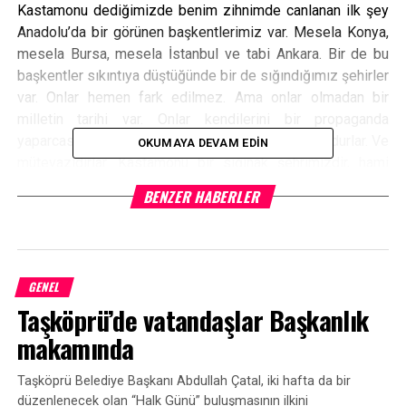
Kastamonu dediğimizde benim zihnimde canlanan ilk şey
Anadolu’da bir görünen başkentlerimiz var. Mesela Konya,
mesela Bursa, mesela İstanbul ve tabi Ankara. Bir de bu
başkentler sıkıntıya düştüğünde bir de sığındığımız şehirler
var. Onlar hemen fark edilmez. Ama onlar olmadan bir
milletin tarihi var. Onlar kendilerini bir propaganda
yaparcasına gündeme getirmeyecek kadar vakumdurlar. Ve
OKUMAYA DEVAM EDIN
mütevazıdırlar. Kastamonu bir sığınak şehrimizdir, hami
şehrimizdir. Dönüp de tarihe baktığınızda son olarak ta
BENZER HABERLER
İstiklal harbimizde millet diğer şehirlerde sıkıntıya
düşmüşken bir şehir yeni başkentin kapısı olur. İnebolu’dan
Kastamonu’ya, Ankara’ya İstiklal Yolu diye yol kuran
Kastamonulular öldü zannedilen bir milletin lojistik
GENEL
koridorunu kurdular. Allah onlardan razı olsun” dedi.
Taşköprü’de vatandaşlar Başkanlık
“Ben, kitapsız bir odada huzurlu
makamında
uyuyamam” diyen Davutoğlu, “Odada bir
Taşköprü Belediye Başkanı Abdullah Çatal, iki hafta da bir
kitap kokusu olacak. Başbakan iken bile
düzenlenecek olan “Halk Günü” buluşmasının ilkini