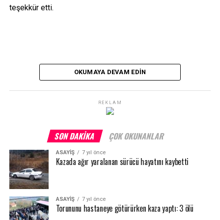
teşekkür etti.
YORUMLAR
Facebook Yorumları
OKUMAYA DEVAM EDIN
ETIKETLER
15 TEMMUZ
SAPKIN İDEOLOJI
REKLAM
SONRAKI HABER
AK Parti Genişletilmiş İl Danışma Meclisi Toplantısı
gerçekleştirildi
SON DAKIKA
ÇOK OKUNANLAR
ÖNCEKI HABER
Kılıç: “Kuzeykent’te çok sayıda çalışma gerçekleştirdik”
ASAYİŞ
7 yıl önce
Kazada ağır yaralanan sürücü hayatını kaybetti
ASAYİŞ
7 yıl önce
Torununu hastaneye götürürken kaza yaptı: 3 ölü