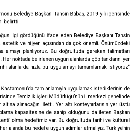
monu Belediye Başkanı Tahsin Babaş, 2019 yılı içerisinde
 belirtti.
yoğun ilgi gördüğünü ifade eden Belediye Başkanı Tahsin
 estetik ve hijyen açısından da çok önemli. Önümüzdeki
na almayı planlıyoruz. Bu doğrultuda gereken talimatları
. Her noktada belirlenen uygun alanlarda çöp tanklarını yer
tarihi alanlarda hızla bu uygulamayı tamamlamak istiyoruz”
i Kastamonu’da tam anlamıyla uygulamak istediklerinin de
erisinde Temizlik İşleri Müdürlüğü’nün il merkezi genelinde
ltına alınacağını iletti. Yer altı konteynırlarının yer üstü
polama kapasitesine de sahip olduğunu da ileten Başkan
kenti’ olma hedefimiz var. Bu doğrultuda tarihi ve kültürel
k her alanda bu hedefe uygun adımlar atmalıyız. Türkiye’nin