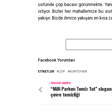
üstünde çöp bacası görünmekte. Yani 
istiyor. Bizler her mahallemize bu si
yakışır. Bizde ilimize yakışanı en kısa
Facebook Yorumları
ETIKETLER
ÇÖP
KONTEYNIR
ÖNCEKI HABER
“Milli Parkını Temiz Tut” sloganı
çevre temizliği