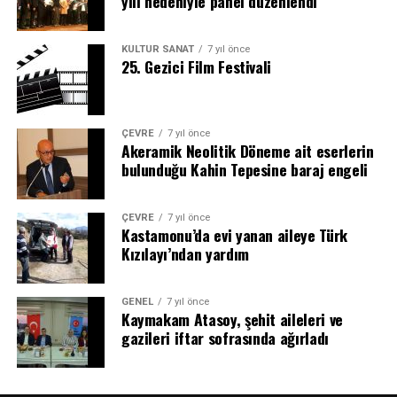
yılı nedeniyle panel düzenlendi
KÜLTÜR SANAT
7 yıl önce
25. Gezici Film Festivali
ÇEVRE
7 yıl önce
Akeramik Neolitik Döneme ait eserlerin
bulunduğu Kahin Tepesine baraj engeli
ÇEVRE
7 yıl önce
Kastamonu’da evi yanan aileye Türk
Kızılayı’ndan yardım
GENEL
7 yıl önce
Kaymakam Atasoy, şehit aileleri ve
gazileri iftar sofrasında ağırladı