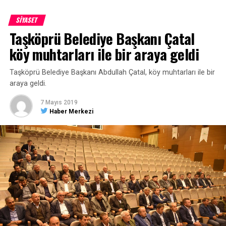
Başkanı Mustafa Dündar Özurgancı, İlçe Müftü Vekili Nuri
İbrahim Ateş, Tosya Kaymakamlığı Sosyal Yardımlaşma ve
SİYASET
Dayanışma Vakfı (SYDV) Müdürü Recep Keçeci, şehit
Taşköprü Belediye Başkanı Çatal
yakınları, gaziler ve gazi yakınları katıldı.
köy muhtarları ile bir araya geldi
Taşköprü Belediye Başkanı Abdullah Çatal, köy muhtarları ile bir
araya geldi.
7 Mayıs 2019
Haber Merkezi