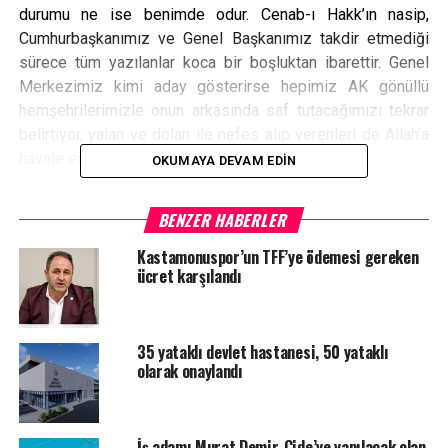
durumu ne ise benimde odur. Cenab-ı Hakk’ın nasip,
Cumhurbaşkanımız ve Genel Başkanımız takdir etmediği
sürece tüm yazılanlar koca bir boşluktan ibarettir. Genel
Merkezimiz kimi aday gösterirse hepimiz AK gönüllü
hemşehrilerimizle onun arkasında saf tutacağımızı tekrar
belirtiyor, yalan ve dolan ile nefes alıp verenleri de Allah’a
havale ediyorum”
OKUMAYA DEVAM EDIN
BENZER HABERLER
Kastamonuspor’un TFF’ye ödemesi gereken
YORUMLAR
ücret karşılandı
Facebook Yorumları
35 yataklı devlet hastanesi, 50 yataklı
ETIKETLER
MURAT DEMIR
olarak onaylandı
SONRAKI HABER
Kılıç: “Kuzeykent’te çok sayıda çalışma gerçekleştirdik”
İş adamı Murat Demir, Cide’ye yapılacak olan