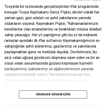
Tosya’da bir restoranda gerçekleştirilen iftar programında
konuşan Tosya Kaymakamı Deniz Pişkin, devlet olarak her
zaman gazi, gazi aileleri ve şehit yakınlarının yanında
olduklarını söyledi. Kaymakam Pişkin, “Kahramanlarımızın
kendilerine olan emanetlerine ve bıraktıkları mirasa ilelebet
sahip çıkacağız. Her yıl yaptığımız gibi bu yıl da mübarek
ramazan ayındaki ilk iftar soframızı Kaymakamlığımızın ev
sahipliğinde şehit ailelerimiz, gazilerimiz ve yakınlarıyla
paylaşmaktan gurur ve mutluluk duyduk. Devletimizin, bu
aziz vatan uğruna gövdesini düşmana siper eden ve bir an
olsun vatan savunmasında gözünü kırpmayan kıymetli
kardeşlerimiz, babalarımız ve ağabeylerimizin yanında
olduğunu belirtmek isteriz. Devletimizin kapıları tüm
vatandaşlarımıza olduğu gibi kıymetli gazi ve şehit
yakınlarına da sonuna kadar açıktır” dedi.
İftar programına Tosya Belediye Başkanı Volkan Kavaklıgil,
OKUMAYA DEVAM EDIN
Tosya İlçe Emniyet Müdürü Cenk Demir, Jandarma İlçe
Komutanı Jandarma Üsteğmen Özgün Yapağı, MHP İlçe