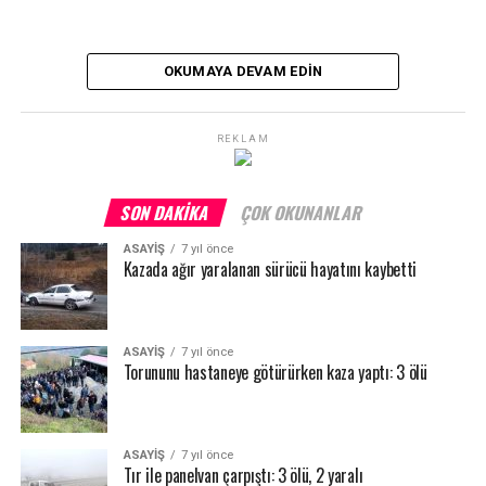
OKUMAYA DEVAM EDIN
REKLAM
SON DAKIKA
ÇOK OKUNANLAR
ASAYİŞ
7 yıl önce
Kazada ağır yaralanan sürücü hayatını kaybetti
ASAYİŞ
7 yıl önce
Torununu hastaneye götürürken kaza yaptı: 3 ölü
ASAYİŞ
7 yıl önce
Tır ile panelvan çarpıştı: 3 ölü, 2 yaralı