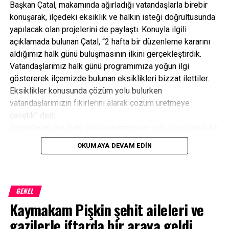
Başkan Çatal, makamında ağırladığı vatandaşlarla birebir
konuşarak, ilçedeki eksiklik ve halkın isteği doğrultusunda
yapılacak olan projelerini de paylaştı. Konuyla ilgili
açıklamada bulunan Çatal, “2 hafta bir düzenleme kararını
aldığımız halk günü buluşmasının ilkini gerçekleştirdik.
Vatandaşlarımız halk günü programımıza yoğun ilgi
göstererek ilçemizde bulunan eksiklikleri bizzat ilettiler.
Eksiklikler konusunda çözüm yolu bulurken
vatandaşlarımızın fikirlerini alarak çözüm üretmeye
çalıştık” dedi.
Vatandaşlar ise, halk günü buluşmasının çok iyi ve örnek bir
uygulama olduğunu belirterek, bu güzel düşünceden dolayı
OKUMAYA DEVAM EDIN
Belediye Başkanı Çatal’a teşekkür ettiler.
GENEL
Kaymakam Pişkin şehit aileleri ve
gazilerle iftarda bir araya geldi