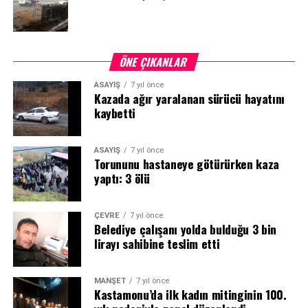
ÖNE ÇIKANLAR
ASAYİŞ
7 yıl önce
Kazada ağır yaralanan sürücü hayatını
kaybetti
ASAYİŞ
7 yıl önce
Torununu hastaneye götürürken kaza
yaptı: 3 ölü
ÇEVRE
7 yıl önce
Belediye çalışanı yolda bulduğu 3 bin
lirayı sahibine teslim etti
MANŞET
7 yıl önce
Kastamonu’da ilk kadın mitinginin 100.