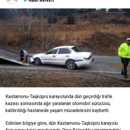
Himmet ve evlilik şartıyla sınav sorularını verdiler
Haber Merkezi
Kastamonu-Taşköprü karayolunda dün geçirdiği trafik
kazası sonrasında ağır yaralanan otomobil sürücüsü,
kaldırıldığı hastanede yaşam mücadelesini kaybetti.
Edinilen bilgiye göre, dün Kastamonu-Taşköprü karayolu