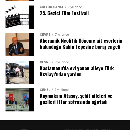
KÜLTÜR SANAT
7 yıl önce
25. Gezici Film Festivali
ÇEVRE
7 yıl önce
Akeramik Neolitik Döneme ait eserlerin
bulunduğu Kahin Tepesine baraj engeli
ÇEVRE
7 yıl önce
Kastamonu’da evi yanan aileye Türk
Kızılayı’ndan yardım
GENEL
7 yıl önce
Kaymakam Atasoy, şehit aileleri ve
gazileri iftar sofrasında ağırladı