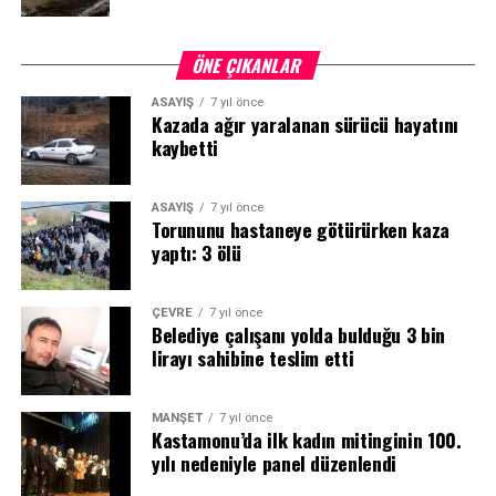
ÖNE ÇIKANLAR
ASAYİŞ
7 yıl önce
Kazada ağır yaralanan sürücü hayatını
kaybetti
ASAYİŞ
7 yıl önce
Torununu hastaneye götürürken kaza
yaptı: 3 ölü
ÇEVRE
7 yıl önce
Belediye çalışanı yolda bulduğu 3 bin
lirayı sahibine teslim etti
MANŞET
7 yıl önce
Kastamonu’da ilk kadın mitinginin 100.
yılı nedeniyle panel düzenlendi