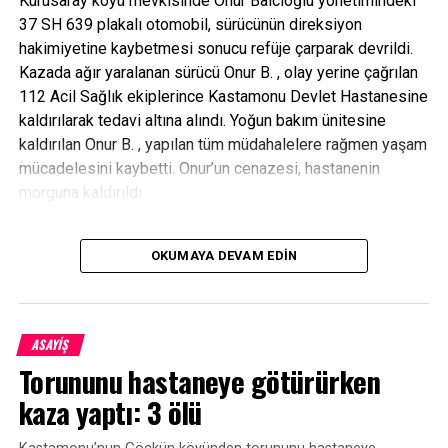
Kurusaray köyü mevkisinde Onur Balcıoğlu yönetimindeki
37 SH 639 plakalı otomobil, sürücünün direksiyon
hakimiyetine kaybetmesi sonucu refüje çarparak devrildi.
Kazada ağır yaralanan sürücü Onur B. , olay yerine çağrılan
112 Acil Sağlık ekiplerince Kastamonu Devlet Hastanesine
kaldırılarak tedavi altına alındı. Yoğun bakım ünitesine
kaldırılan Onur B. , yapılan tüm müdahalelere rağmen yaşam
mücadelesini kaybetti. Onur’un cenazesi, hastanenin
morguna kaldırıldı.
OKUMAYA DEVAM EDIN
ASAYİŞ
Torununu hastaneye götürürken
kaza yaptı: 3 ölü