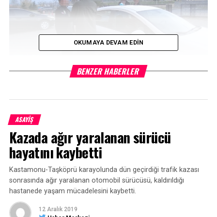
OKUMAYA DEVAM EDIN
BENZER HABERLER
YORUMLAR
ASAYİŞ
Kazada ağır yaralanan sürücü
Facebook Yorumları
hayatını kaybetti
ETIKETLER
DEAŞ
TUTUKLAMA
Kastamonu-Taşköprü karayolunda dün geçirdiği trafik kazası
sonrasında ağır yaralanan otomobil sürücüsü, kaldırıldığı
SONRAKI HABER
hastanede yaşam mücadelesini kaybetti.
Emniyetin mahrem imamına 9 yıl hapis
12 Aralık 2019
ÖNCEKI HABER