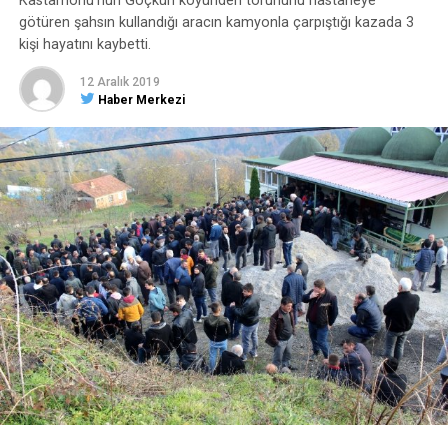
Kastamonu’nun Göçkün köyünden torununu hastaneye
götüren şahsın kullandığı aracın kamyonla çarpıştığı kazada 3
kişi hayatını kaybetti.
12 Aralık 2019
Haber Merkezi