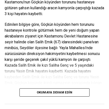
Kastamonu’nun Göçkün köyünden torununu hastaneye
götüren şahsın kullandığı aracın kamyonla çarpıştığı kazada
3 kişi hayatını kaybetti.
Edinilen bilgiye göre, Göçkün köyünden hem torununu
hastaneye kontrole götürmek hem de yeni doğum yapan
akrabalarını ziyaret için Kastamonu Devlet Hastanesine
seyir halinde olan Salih Emik (67) idaresindeki panelvan
minibüs, Seydiler ilçesine bağlı Yayla Mahallesi’nde
sürücüsünün direksiyon hakimiyetini kaybetmesi sonucu
karşı şeride geçerek çakıl yüklü kamyon ile çarpıştı.
Kazada Salih Emik ile kızı Saliha Genç ve 5 yaşındaki
torunu Yasin Emik hayatını kaybetti. Kazada hayatını
kaybeden Salih Emik ile kızı Saliha Genç ve torunu Yasin
Emik, Göçkün köyünde ikindi namazının sonrasında kılınan
cenaze namazının ardından aile kabristanlığında gözyaşları
OKUMAYA DEVAM EDIN
arasında son yolculuğuna uğurlandı.
1 hafta önce de 3 kişi hayatını kaybetmişti