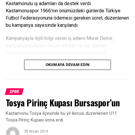
Kastamonulu iş adamları da destek verdi.
Kastamonuspor 1966’nın önümüzdeki günlerde Türkiye
Futbol Federasyonuna ödemesi gereken ücret, düzenlenen
bu kampanya sayesinde karşılandı.
Kampanyayla ilgili bilgi veren iş adamı Murat Demir,
kampanyanın halen devam ettiğini ve her zaman
Kastamonuspor’u destekleyeceklerini belirterek,
“Kastamonu 1966 Spor Kulübümüz için İstanbul’da
OKUMAYA DEVAM EDIN
başlattığımız maddi destek kampanyası ile acil ödenmesi
gereken miktar temin edilmiştir. Az çok emeği geçen her
bir iş adamımıza teşekkür ediyoruz. Kampanyamız halen
devam ediyor. Kastamonuspor bizim, şehrimizin simgesi
SPOR
ve markasıdır. İnşallah bizlerde her zaman elimizden
Tosya Pirinç Kupası Bursaspor’un
geldiğince imkanlar dahilinde şehrimizin markası olan
Kastamonuspor’u destekleyeceğiz” dedi.
Kastamonu Tosya ilçesinde bu yıl ikincisi düzenlenen U11
Demir, Kastamonuspor’un play-off’ta mücadele etme
Tosya Pirinç Kupası sona erdi.
hakkını haftalar öncesinde garantilediğini fakat halen
30 Nisan 2019
matematiksel olarak şampiyonluk mücadelesi de verdiğini