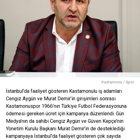
Kastamonu / Spor
İstanbul’da faaliyet gösteren Kastamonulu iş adamları
Cengiz Aygün ve Murat Demir’in girişimleri sonrası
Kastamonuspor 1966’nın Türkiye Futbol Federasyonuna
ödemesi gereken ücret için kampanya düzenlendi. Gün
Medya’nın da sahibi Cengiz Aygün ve Güven Kepçe’nin
Yönetim Kurulu Başkanı Murat Demir’in de desteklediği
kampanyaya İstanbul’da faaliyet gösteren çok sayıda