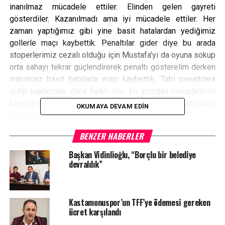
inanılmaz mücadele ettiler. Elinden gelen gayreti
gösterdiler. Kazanılmadı ama iyi mücadele ettiler. Her
zaman yaptığımız gibi yine basit hatalardan yediğimiz
gollerle maçı kaybettik. Penaltılar gider diye bu arada
stoperlerimiz cezalı olduğu için Mustafa’yı da oyuna sokup
orta sahayı tekrar güçlendirerek penaltı gösterelim derken
inanılmaz basit hatalarla maçı kaybettik. Tabi penaltılara
gidip kaybetsek daha farklı olur. En azından mücadelenin
karşılığını almış olurduk. Ama böyle olduğu için üzgünüz.
OKUMAYA DEVAM EDIN
Tabi yapacak bir şey yok” dedi.
BENZER HABERLER
“Lig bizim için yeni başlıyor”
Ligin kendileri için yeni başladığını söyleyen Çapanoğlu,
Başkan Vidinlioğlu, “Borçlu bir belediye
“Hedefimiz kupa değil hedefimiz lig. Önümüzde de
devraldık”
oyunculara aynı şeyi söylüyorum. Lig bizim için yeni
başlıyor. Ligin yeni başlaması da Sarıyer maçı. O maçtan
muhakkak puan ve artı puan almak için oyuncularımızla
Kastamonuspor’un TFF’ye ödemesi gereken
beraber elimizden gelen bütün mücadeleyi göstereceğiz.
ücret karşılandı
İnşallah şansta bizim yanımızda olur. İstediğimizi alır