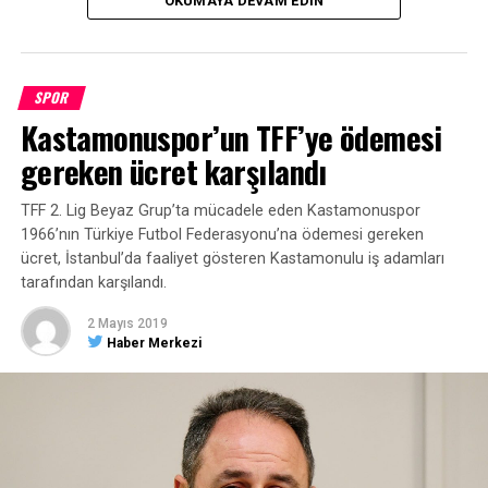
OKUMAYA DEVAM EDIN
SPOR
Kastamonuspor’un TFF’ye ödemesi
gereken ücret karşılandı
TFF 2. Lig Beyaz Grup’ta mücadele eden Kastamonuspor
1966’nın Türkiye Futbol Federasyonu’na ödemesi gereken
ücret, İstanbul’da faaliyet gösteren Kastamonulu iş adamları
tarafından karşılandı.
2 Mayıs 2019
Haber Merkezi