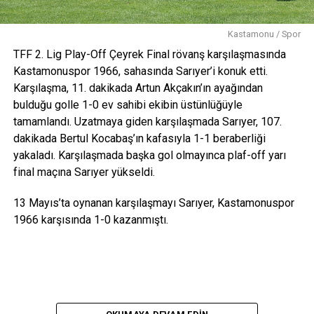
futbolcular sahaya maskeyle çıktı
Kastamonu / Spor
TFF 2. Lig Play-Off Çeyrek Final rövanş karşılaşmasında
Kastamonuspor 1966, sahasında Sarıyer’i konuk etti.
Karşılaşma, 11. dakikada Artun Akçakın’ın ayağından
bulduğu golle 1-0 ev sahibi ekibin üstünlüğüyle
tamamlandı. Uzatmaya giden karşılaşmada Sarıyer, 107.
dakikada Bertul Kocabaş’ın kafasıyla 1-1 beraberliği
yakaladı. Karşılaşmada başka gol olmayınca plaf-off yarı
final maçına Sarıyer yükseldi.
13 Mayıs’ta oynanan karşılaşmayı Sarıyer, Kastamonuspor
1966 karşısında 1-0 kazanmıştı.