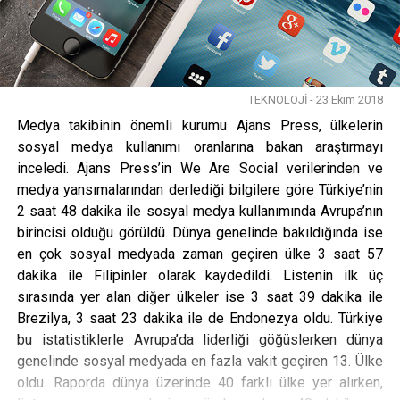
TEKNOLOJİ - 23 Ekim 2018
Medya takibinin önemli kurumu Ajans Press, ülkelerin
sosyal medya kullanımı oranlarına bakan araştırmayı
inceledi. Ajans Press’in We Are Social verilerinden ve
medya yansımalarından derlediği bilgilere göre Türkiye’nin
2 saat 48 dakika ile sosyal medya kullanımında Avrupa’nın
birincisi olduğu görüldü. Dünya genelinde bakıldığında ise
en çok sosyal medyada zaman geçiren ülke 3 saat 57
dakika ile Filipinler olarak kaydedildi. Listenin ilk üç
sırasında yer alan diğer ülkeler ise 3 saat 39 dakika ile
Brezilya, 3 saat 23 dakika ile de Endonezya oldu. Türkiye
bu istatistiklerle Avrupa’da liderliği göğüslerken dünya
genelinde sosyal medyada en fazla vakit geçiren 13. Ülke
oldu. Raporda dünya üzerinde 40 farklı ülke yer alırken,