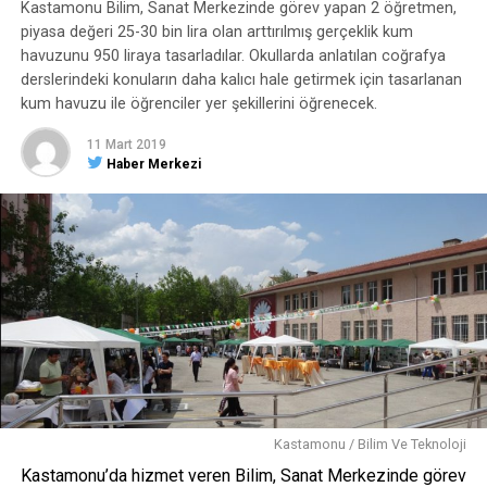
Kastamonu Bilim, Sanat Merkezinde görev yapan 2 öğretmen,
Facebook Yorumları
piyasa değeri 25-30 bin lira olan arttırılmış gerçeklik kum
havuzunu 950 liraya tasarladılar. Okullarda anlatılan coğrafya
ETIKETLER
NASA
PASSENGER
TECH
TECHNOLOGY
derslerindeki konuların daha kalıcı hale getirmek için tasarlanan
TEKNOLOJI
kum havuzu ile öğrenciler yer şekillerini öğrenecek.
SONRAKI HABER
11 Mart 2019
Savunma sanayiinde 560 milyon dolarlık çığır açacak
Haber Merkezi
buluş; ‘Şeffaf Zırh’
ÖNCEKI HABER
Türkiye’nin yarısından fazlası sosyal medyada
Kastamonu / Bilim Ve Teknoloji
Kastamonu’da hizmet veren Bilim, Sanat Merkezinde görev