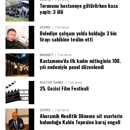
Torununu hastaneye götürürken kaza
gelişmesine ve mekanik düzeneklerin çalışma
yaptı: 3 ölü
prensiplerini öğrenmelerine yardımcı olmaktadır. Ayrıca
burada verilen eğitimler çocukların sadece motor
becerilerini ve mekanik yeteneklerini geliştirmekle
ÇEVRE
7 yıl önce
Belediye çalışanı yolda bulduğu 3 bin
kalmamaktadır. Çocuklara burada verdiğimiz setler
lirayı sahibine teslim etti
programlanabilir olmaları sebebiyle çocukların algoritma
mantığını da kavramalarını sağlamaktadır. Bunları öğrenen
ve geliştiren çocuklarsa, hayatlarında karşılaştıkları her
MANŞET
7 yıl önce
Kastamonu’da ilk kadın mitinginin 100.
sorun için çözüm üretebilme becerisini elde etmiş
yılı nedeniyle panel düzenlendi
olacaktır” ifadelerini kullandı.
KÜLTÜR SANAT
7 yıl önce
25. Gezici Film Festivali
ÇEVRE
7 yıl önce
Akeramik Neolitik Döneme ait eserlerin
bulunduğu Kahin Tepesine baraj engeli