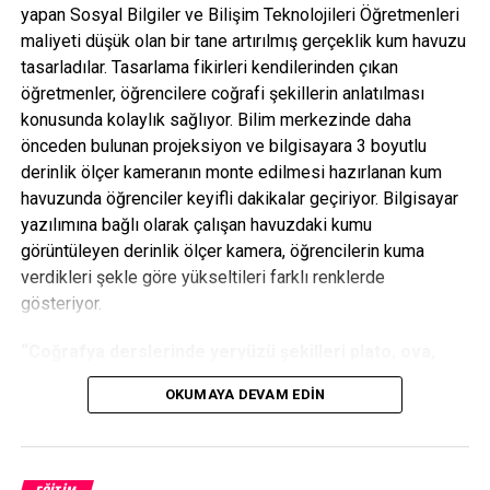
yapan Sosyal Bilgiler ve Bilişim Teknolojileri Öğretmenleri
maliyeti düşük olan bir tane artırılmış gerçeklik kum havuzu
tasarladılar. Tasarlama fikirleri kendilerinden çıkan
öğretmenler, öğrencilere coğrafi şekillerin anlatılması
konusunda kolaylık sağlıyor. Bilim merkezinde daha
önceden bulunan projeksiyon ve bilgisayara 3 boyutlu
derinlik ölçer kameranın monte edilmesi hazırlanan kum
havuzunda öğrenciler keyifli dakikalar geçiriyor. Bilgisayar
yazılımına bağlı olarak çalışan havuzdaki kumu
görüntüleyen derinlik ölçer kamera, öğrencilerin kuma
verdikleri şekle göre yükseltileri farklı renklerde
gösteriyor.
“Coğrafya derslerinde yeryüzü şekilleri plato, ova,
dağdır bunları öğretmek gerçekten çok zor oluyor”
OKUMAYA DEVAM EDIN
Coğrafya Öğretmeni Kamil Özdemir, öğrencilere coğrafi
şekiller hakkında daha iyi bilgi vermek amacıyla
tasarladıklarını belirtti. Öğretmen Kamil Özdemir, “Biz bu