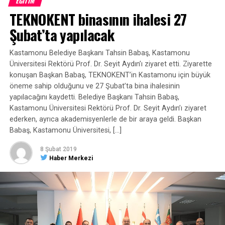
EĞİTİM
projeye başlamadan önce araştırmalarımızı yaptık.
TEKNOKENT binasının ihalesi 27
Literatürde artırılmış gerçeklik, izohips haritası ve kum
Şubat’ta yapılacak
havuzu olarak geçen bu proje en kısa sürede ve en an az
maliyetle nasıl yapılabilir diye bilgisayar öğretmenimiz
Kastamonu Belediye Başkanı Tahsin Babaş, Kastamonu
Burhan Bey ile birlikte detaylarına kadar konuştuk,
Üniversitesi Rektörü Prof. Dr. Seyit Aydın’ı ziyaret etti. Ziyarette
kararlaştırdık. Yüksek bir maliyet 30 bin lira civarında bir
konuşan Başkan Babaş, TEKNOKENT’in Kastamonu için büyük
maliyet çıktı. Ama biz bunu en aza ne kadar indirebiliriz
öneme sahip olduğunu ve 27 Şubat’ta bina ihalesinin
diye hesaplarımızı yaptık ve bin lira civarında bunun
yapılacağını kaydetti. Belediye Başkanı Tahsin Babaş,
maliyetini düşürdük. Amacımız neydi: amacımız ilkokulda
Kastamonu Üniversitesi Rektörü Prof. Dr. Seyit Aydın’ı ziyaret
hayat bilgisi ve sosyal bilgiler dersinden ortaokulda sosyal
ederken, ayrıca akademisyenlerle de bir araya geldi. Başkan
bilgiler derslerinde yine lise, coğrafya derslerinde yeryüzü
Babaş, Kastamonu Üniversitesi, […]
şekilleri plato, ova, dağdır bunları öğretmek gerçekten çok
8 Şubat 2019
zor oluyor. Bunu daha kalıcı nasıl öğretiriz diye düşündük.
Haber Merkezi
Tasarladığımız bu materyal sayesinde daha kısa sürede
daha kalıcı öğretmeyi amaçladık ve yaptığımız uygulamalar
sonucunda da bunu bizzat gördük” dedi” dedi.
“Sosyal Bilgiler Öğretmenimiz böyle bir proje ile
geldiğinde önce nasıl yapabiliriz diye düşündük”