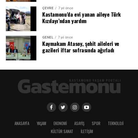
ÇEVRE
7 yıl önce
Kastamonu’da evi yanan aileye Türk
Kızılayı’ndan yardım
GENEL
7 yıl önce
Kaymakam Atasoy, şehit aileleri ve
gazileri iftar sofrasında ağırladı
ANASAYFA
YAŞAM
EKONOMİ
ASAYİŞ
SPOR
TEKNOLOJİ
KÜLTÜR SANAT
İLETİŞİM