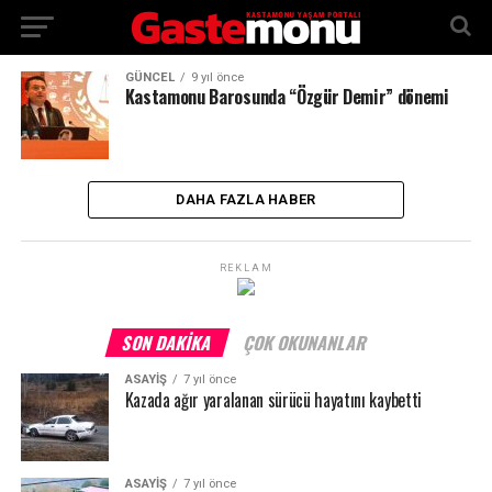
GÜNCEL
9 yıl önce
Kastamonu Barosunda “Özgür Demir” dönemi
DAHA FAZLA HABER
REKLAM
SON DAKIKA
ÇOK OKUNANLAR
ASAYİŞ
7 yıl önce
Kazada ağır yaralanan sürücü hayatını kaybetti
ASAYİŞ
7 yıl önce