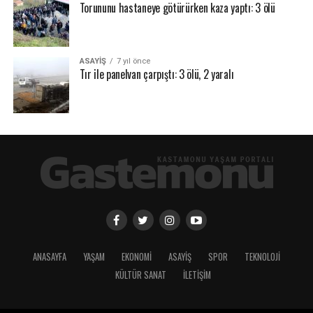
Torununu hastaneye götürürken kaza yaptı: 3 ölü
ASAYİŞ
7 yıl önce
Tır ile panelvan çarpıştı: 3 ölü, 2 yaralı
ANASAYFA
YAŞAM
EKONOMİ
ASAYİŞ
SPOR
TEKNOLOJİ
KÜLTÜR SANAT
İLETİŞİM