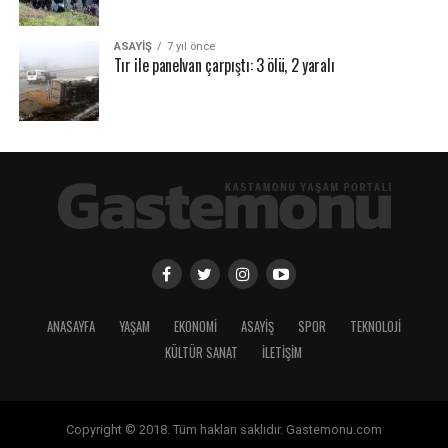
ASAYİŞ
7 yıl önce
Tır ile panelvan çarpıştı: 3 ölü, 2 yaralı
ANASAYFA
YAŞAM
EKONOMİ
ASAYİŞ
SPOR
TEKNOLOJİ
KÜLTÜR SANAT
İLETİŞİM
Copyright © 2018. Tüm hakları saklıdır. Gastemonu.com