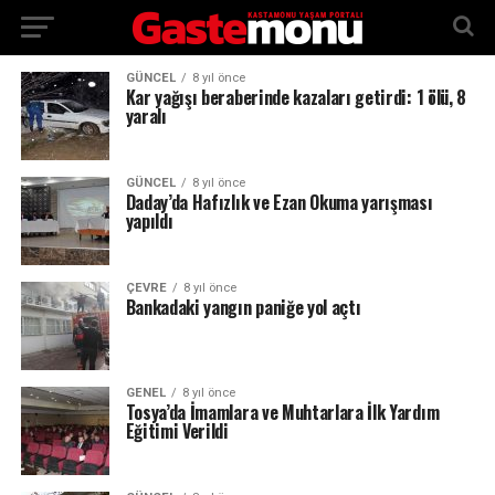
GÜNCEL
8 yıl önce
Kar yağışı beraberinde kazaları getirdi: 1 ölü, 8
yaralı
GÜNCEL
8 yıl önce
Daday’da Hafızlık ve Ezan Okuma yarışması
yapıldı
ÇEVRE
8 yıl önce
Bankadaki yangın paniğe yol açtı
GENEL
8 yıl önce
Tosya’da İmamlara ve Muhtarlara İlk Yardım
Eğitimi Verildi