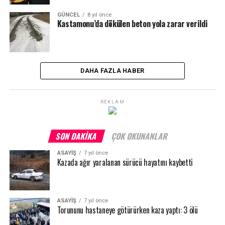
GÜNCEL
8 yıl önce
Kastamonu’da dökülen beton yola zarar verildi
DAHA FAZLA HABER
REKLAM
SON DAKIKA
ÇOK OKUNANLAR
ASAYİŞ
7 yıl önce
Kazada ağır yaralanan sürücü hayatını kaybetti
ASAYİŞ
7 yıl önce
Torununu hastaneye götürürken kaza yaptı: 3 ölü