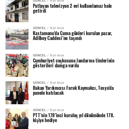
GÜNCEL
8 yıl önce
Patlayan televizyon 2 evi kullanılamaz hale
getirdi
GÜNCEL
8 yıl önce
Kastamonu’da Cuma günleri kurulan pazar,
Adilbey Caddesi’ne taşındı
GÜNCEL
8 yıl önce
Cumhuriyet coşkusuna Jandarma timlerinin
gösterileri damga vurdu
GÜNCEL
8 yıl önce
Bakan Yardımcısı Faruk Kaymakcı, Tosya’da
panele katılacak
GÜNCEL
8 yıl önce
PTT’nin 178’inci kuruluş yıl dönümünde 178.
kişiye hediye